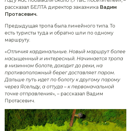
год у нас побывали около 1,7 тыс. посетителей
», –
рассказал БЕЛТА директор заказника
Вадим
Протасевич.
Предыдущая тропа была линейного типа. То
есть туристы туда и обратно шли по одному
маршруту.
«
Отличия кардинальные. Новый маршрут более
насыщенный и интересный. Начинается тропа
в низинном болоте, доходит до реки, на
противоположный берег доставляет паром.
Дальше путь идет по болоту к другому парому
через Ясельду, а оттуда
–
к первоначальной
точке отправления
»
,
– рассказал Вадим
Протасевич.