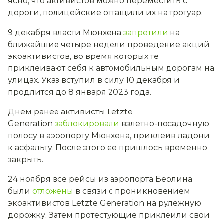
ясно, что активистов можно переместить с
дороги, полицейские оттащили их на тротуар.
9 декабря власти Мюнхена
запретили
на
ближайшие четыре недели проведение акций
экоактивистов, во время которых те
приклеивают себя к автомобильным дорогам на
улицах. Указ вступил в силу 10 декабря и
продлится до 8 января 2023 года.
Днем ранее активисты Letzte
Generation
заблокировали
взлетно-посадочную
полосу в аэропорту Мюнхена, приклеив ладони
к асфальту. После этого ее пришлось временно
закрыть.
24 ноября все рейсы из аэропорта Берлина
были
отложены
в связи с проникновением
экоактивистов Letzte Generation на рулежную
дорожку. Затем протестующие приклеили свои