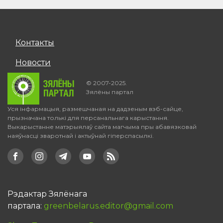
Контакты
Новости
© 2007-2025.
Зялёны партал
Уся інфармацыя, размешчаная на дадзеным вэб-сайце,
прызначана толькі для персанальнага карыстання.
Выкарыстанне матэрыялаў сайта магчыма пры абавязковай
наяўнасці зваротнай і актыўнай гіперспасылкі.
Рэдактар Зялёнага
партала:
greenbelarus.editor@gmail.com