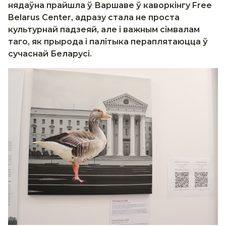
нядаўна прайшла ў Варшаве ў каворкінгу Free
Belarus Center, адразу стала не проста
культурнай падзеяй, але і важным сімвалам
таго, як прырода і палітыка пераплятаюцца ў
сучаснай Беларусі.