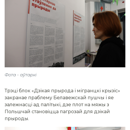
Фота - аўтаркі
Трэці блок «Дзікая прырода і мігранцкі крызіс»
закранае праблему Белавежскай пушчы і яе
залежнасці ад палітыкі, дзе плот на мяжы з
Польшчай становіцца пагрозай для дзікай
прыроды.