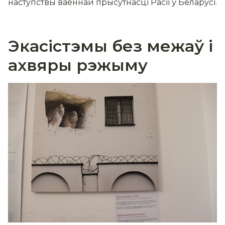
наступствы ваеннай прысутнасці Расіі ў Беларусі.
Экасістэмы без межаў і
ахвяры рэжыму