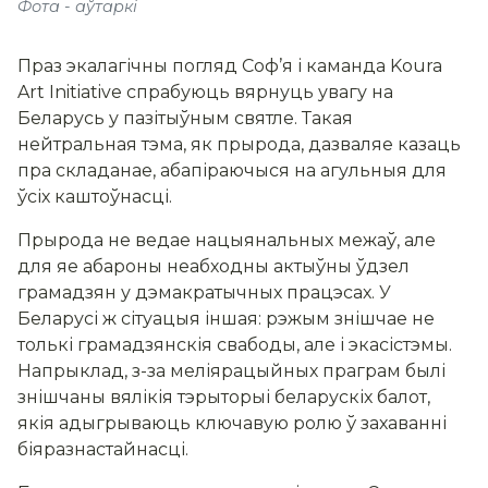
Фота - аўтаркі
Праз экалагічны погляд Соф’я і каманда Koura
Art Initiative спрабуюць вярнуць увагу на
Беларусь у пазітыўным святле. Такая
нейтральная тэма, як прырода, дазваляе казаць
пра складанае, абапіраючыся на агульныя для
ўсіх каштоўнасці.
Прырода не ведае нацыянальных межаў, але
для яе абароны неабходны актыўны ўдзел
грамадзян у дэмакратычных працэсах. У
Беларусі ж сітуацыя іншая: рэжым знішчае не
толькі грамадзянскія свабоды, але і экасістэмы.
Напрыклад, з-за меліярацыйных праграм былі
знішчаны вялікія тэрыторыі беларускіх балот,
якія адыгрываюць ключавую ролю ў захаванні
біяразнастайнасці.