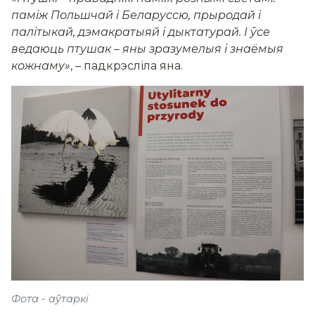
паміж Польшчай і Беларуссю, прыродай і
палітыкай, дэмакратыяй і дыктатурай. І ўсе
ведаюць птушак – яны зразумелыя і знаёмыя
кожнаму»
,
– падкрэсліла яна.
Фота - аўтаркі