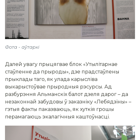
Фота - аўтаркі
Далей увагу прыцягвае блок «Утылітарнае
стаўленне да прыроды», дзе прадстаўлены
прыклады таго, як улада карысліва
выкарыстоўвае прыродныя рэсурсы. Ад
разбурэння Альманскіх балот дзеля дарог – да
незаконнай забудовы ў заказніку «Лебядзіны» –
гэтыя факты паказваюць, як хуткія грошы
перамагаюць экалагічныя каштоўнасці.