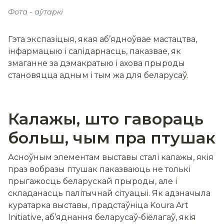
Фота - аўтаркі
Гэта экспазіцыя, якая аб’ядноўвае мастацтва,
інфармацыю і салідарнасць, паказвае, як
змаганне за дэмакратыю і ахова прыроды
становяцца адным і тым жа для беларусаў.
Калажы, што гавораць
больш, чым пра птушак
Асноўным элементам выставы сталі калажы, якія
праз вобразы птушак паказваюць не толькі
прыгажосць беларускай прыроды, але і
складанасць палітычнай сітуацыі. Як адзначыла
куратарка выставы, прадстаўніца Koura Art
Initiative, аб’яднання беларусаў-біёлагаў, якія