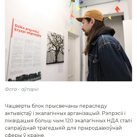
Фота - аўтаркі
Чацвёрты блок прысвечаны пераследу
актывістаў і экалагічных арганізацый. Рэпрэсіі і
ліквідацыя больш чым 120 экалагічных НДА сталі
сапраўднай трагедыяй для прыродаахоўнай
сферы ў краіне.