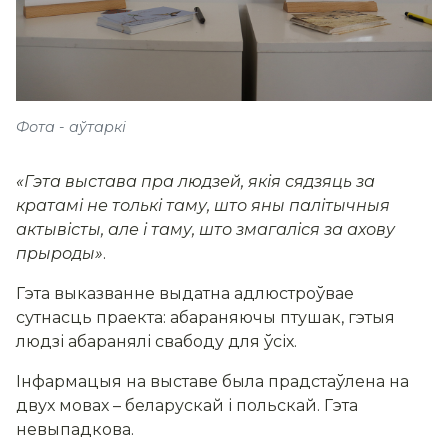
Фота - аўтаркі
«Гэта выстава пра людзей, якія сядзяць за
кратамі не толькі таму, што яны палітычныя
актывісты, але і таму, што змагаліся за ахову
прыроды»
.
Гэта выказванне выдатна адлюстроўвае
сутнасць праекта: абараняючы птушак, гэтыя
людзі абаранялі свабоду для ўсіх.
Інфармацыя на выставе была прадстаўлена на
двух мовах – беларускай і польскай. Гэта
невыпадкова.