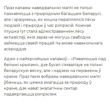
Праз калажы наведвальнікі маглі не толькі
пазнаёміцца з прыродным багаццем Беларусі,
але і зразумець, як моцна перапляліся лёсы
людзей і прыроды ў час рэпрэсій. Кожная
птушка тут стала адлюстраваннем лёсу
актывістаў, якія зараз не могуць свабодна
займацца сваёй працай па ахове навакольнага
асяроддзя.
Адзін з найярчэйшых калажоў – «Рэвалюцыя пад
белымі крыламі», дзе бусел сімвалізуе не толькі
беларускую вясну, але і надзею на перамены ў
краіне. Праз такія вобразы наведвальнікі маглі
ўбачыць, як цяжка змагацца за прыроду ў
краіне, дзе нават экалагічны сектар
падвяргаецца рэпрэсіям.