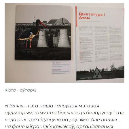
Фота - аўтаркі
«Палякі – гэта наша галоўная мэтавая
аўдыторыя, таму што большасць беларусаў і так
ведаюць пра сітуацыю на радзіме. Але палякі –
на фоне мігранцкіх крызісаў, арганізаваных