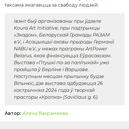
таксама змагаецца за свабоду людзей.
Івэнт быў арганізаваны пры ўдзеле
Koura Art Initiative, пры падтрымцы
«Экадом», Беларускай Грамады РАЗАМ
e.V., і Асацыяцыі аховы прыроды Германіі
NABU e.V., у межах праграмы ArtPower
Belarus, якая фінансуецца Еўрасаюзам.
Выстава «Птушкі па-за палітыкай» ужо
прайшла ў Берліне і Варшаве.
Наступным месцам прыпынку будзе
Вільнюс, дзе выстава адбудзецца 26
кастрычніка 2024 года ў творчай
прасторы «Кропка» (Savičiaus g. 6).
Автор
:
Алена Вахрамеева