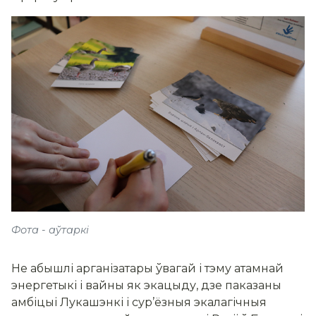
Фота - аўтаркі
Не абышлі арганізатары ўвагай і тэму атамнай
энергетыкі і вайны як экацыду, дзе паказаны
амбіцыі Лукашэнкі і сур’ёзныя экалагічныя