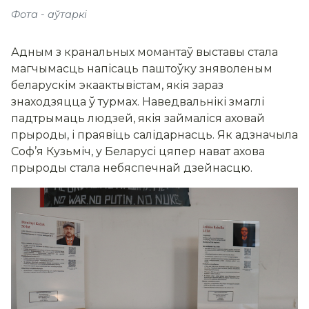
Фота - аўтаркі
Адным з кранальных момантаў выставы стала
магчымасць напісаць паштоўку зняволеным
беларускім экаактывістам, якія зараз
знаходзяцца ў турмах. Наведвальнікі змаглі
падтрымаць людзей, якія займаліся аховай
прыроды, і праявіць салідарнасць. Як адзначыла
Соф’я Кузьміч, у Беларусі цяпер нават ахова
прыроды стала небяспечнай дзейнасцю.