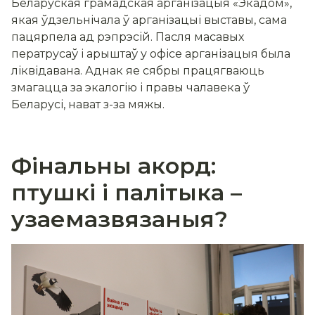
Беларуская грамадская арганізацыя «Экадом»,
якая ўдзельнічала ў арганізацыі выставы, сама
пацярпела ад рэпрэсій. Пасля масавых
ператрусаў і арыштаў у офісе арганізацыя была
ліквідавана. Аднак яе сябры працягваюць
змагацца за экалогію і правы чалавека ў
Беларусі, нават з-за мяжы.
Фінальны акорд:
птушкі і палітыка –
узаемазвязаныя?