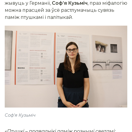
жывуць у Германіі,
Соф’я Кузьміч
, праз міфалогію
можна прасцей за ўсё растлумачыць сувязь
паміж птушкамі і палітыкай.
Соф'я Кузьміч
«Птушкі – праваднікі паміж рознымі светамі: