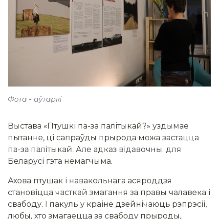
Фота - аўтаркі
Выстава «Птушкі па-за палітыкай?» уздымае
пытанне, ці сапраўды прырода можа застацца
па-за палітыкай. Але адказ відавочны: для
Беларусі гэта немагчыма.
Ахова птушак і навакольнага асяроддзя
становіцца часткай змагання за правы чалавека і
свабоду. І пакуль у краіне дзейнічаюць рэпрэсіі,
любы, хто змагаецца за свабоду прыроды,