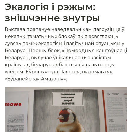
Экалогія і рэжым:
знішчэнне знутры
Выстава прапануе наведвальнікам пагрузіцца ў
некалькі тэматычных блокаў, якія асвятляюць
сувязь паміж экалогіяй і палітычнай сітуацыяй у
Беларусі. Першы блок, «Прыродныя каштоўнасці
Беларусі», вылучае ўнікальнасць экасістэм
краіны: ад беларускіх балот, якія называюць
«лёгкімі Еўропы» – да Палесся, вядомага як
«Еўрапейская Амазонія».