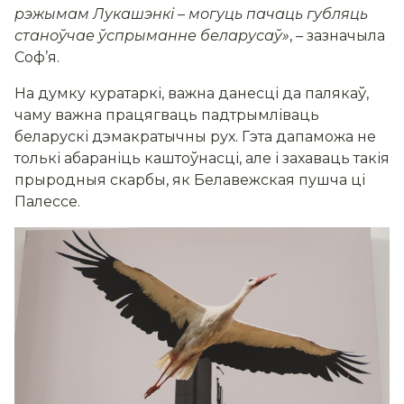
рэжымам Лукашэнкі – могуць пачаць губляць
станоўчае ўспрыманне беларусаў»
, – зазначыла
Соф’я.
На думку куратаркі, важна данесці да палякаў,
чаму важна працягваць падтрымліваць
беларускі дэмакратычны рух. Гэта дапаможа не
толькі абараніць каштоўнасці, але і захаваць такія
прыродныя скарбы, як Белавежская пушча ці
Палессе.