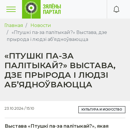
Главная
Новости
«Птушкі па-за палітыкай?» Выстава, дзе
прырода і людзі аб’ядноўваюцца
«ПТУШКІ ПА-ЗА
ПАЛІТЫКАЙ?» ВЫСТАВА,
ДЗЕ ПРЫРОДА І ЛЮДЗІ
АБ’ЯДНОЎВАЮЦЦА
23.10.2024 / 15:10
КУЛЬТУРА И ИСКУССТВО
Выстава «Птушкі па-за палітыкай?», якая