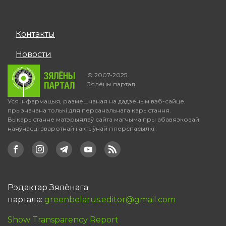
Контакты
Новости
© 2007-2025.
Зялёны партал
Уся інфармацыя, размешчаная на дадзеным вэб-сайце,
прызначана толькі для персанальнага карыстання.
Выкарыстанне матэрыялаў сайта магчыма пры абавязковай
наяўнасці зваротнай і актыўнай гіперспасылкі.
Рэдактар Зялёнага
партала:
greenbelarus.editor@gmail.com
Show Transparency Report