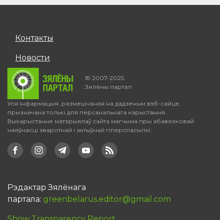
Контакты
Новости
© 2007-2025.
Зялёны партал
Уся інфармацыя, размешчаная на дадзеным вэб-сайце,
прызначана толькі для персанальнага карыстання.
Выкарыстанне матэрыялаў сайта магчыма пры абавязковай
наяўнасці зваротнай і актыўнай гіперспасылкі.
Рэдактар Зялёнага
партала:
greenbelarus.editor@gmail.com
Show Transparency Report