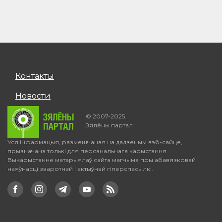
Контакты
Новости
© 2007-2025.
Зялёны партал
Уся інфармацыя, размешчаная на дадзеным вэб-сайце,
прызначана толькі для персанальнага карыстання.
Выкарыстанне матэрыялаў сайта магчыма пры абавязковай
наяўнасці зваротнай і актыўнай гіперспасылкі.