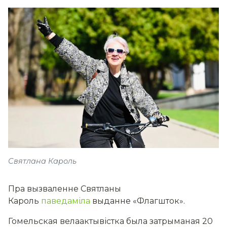
Святлана Кароль
Пра вызваленне Святланы
Кароль
паведаміла
выданне «Флагшток».
Гомельская велаактывістка была затрыманая 20