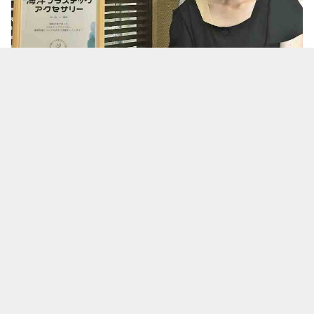
Наоми Аримото
Идея пришла женщине в голову после участия в
общественных уборках вдоль
побережья,
пишет
Reuters.
«Я стала уделять внимание экологическим