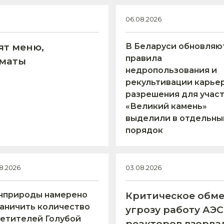
06.08.2026
ят меню,
В Беларуси обновляю
правила
оматы
недропользования и
рекультивации карьер
разрешения для учас
«Великий камень»
выделили в отдельны
порядок
8.2026
03.08.2026
нприроды намерено
Критическое обме
аничить количество
угрозу работу АЭ
етителей Голубой
реакторов взорва