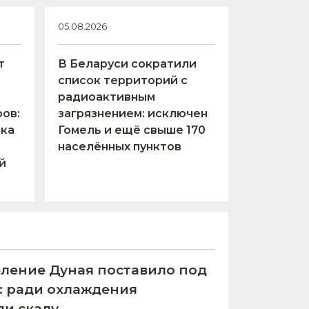
05.08.2026
т
В Беларуси сократили
список территорий с
радиоактивным
ов:
загрязнением: исключен
тка
Гомель и ещё свыше 170
населённых пунктов
й
ление Дуная поставило под
С: ради охлаждения
ли скалу