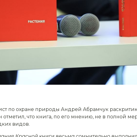
ст по охране природы Андрей Абрамчук раскритико
 отметил, что книга, по его мнению, не в полной ме
дких видов.
дания Красной книги весьма сомнительно выполни