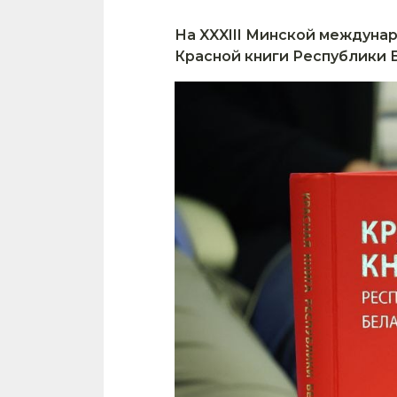
На XXXIII Минской междуна
Красной книги Республики Б