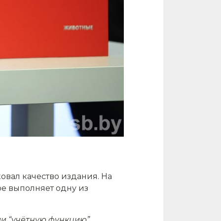
вал качество издания. На
ре выполняет одну из
ли “учётную функцию”…