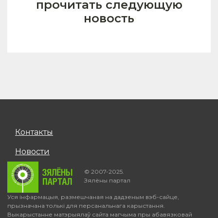
прочитать следующую
новость
Контакты
Новости
© 2007-2025.
Зялёны партал
Уся інфармацыя, размешчаная на дадзеным вэб-сайце,
прызначана толькі для персанальнага карыстання.
Выкарыстанне матэрыялаў сайта магчыма пры абавязковай