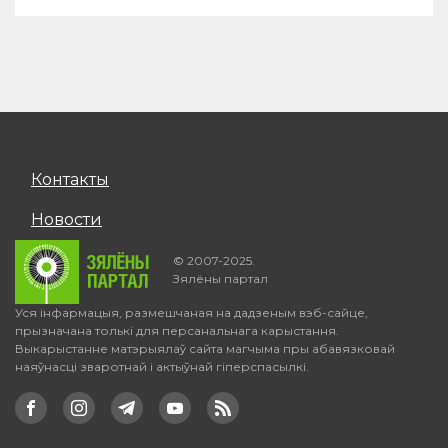
Контакты
Новости
© 2007-2025.
Зялёны партал
Уся інфармацыя, размешчаная на дадзеным вэб-сайце,
прызначана толькі для персанальнага карыстання.
Выкарыстанне матэрыялаў сайта магчыма пры абавязковай
наяўнасці зваротнай і актыўнай гіперспасылкі.