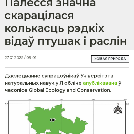
Палесся значна
скарацілася
колькасць рэдкіх
відаў птушак і раслін
27.01.2025 / 09:01
ЖИВАЯ ПРИРОДА
Даследванне супрацоўнікаў Універсітэта
натуральных навук у Любліне
апублікавана
ў
часопісе Global Ecology and Conservation.