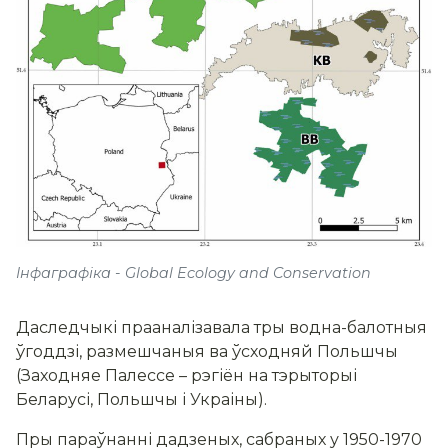
Інфаграфіка - Global Ecology and Conservation
Даследчыкі прааналізавала тры водна-балотныя
ўгоддзі, размешчаныя ва ўсходняй Польшчы
(Заходняе Палессе – рэгіён на тэрыторыі
Беларусі, Польшчы і Украіны).
Пры параўнанні дадзеных, сабраных у 1950-1970