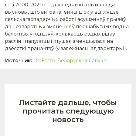
г.г. і 2000-2020 г.г., даследчыкі прыйшлі да
высновы, што антрапагенны ціск у выглядзе
сельскагаспадарчых работ і асушэнняў прывёў
да незваротных змяненняў першабытных водна-
балотных угоддзяў: колькасць рэдкіх відаў
раслін і папуляцыі птушак зменшылася на
дзесяткі працэнтаў (у залежнасці ад тэрыторыі).
Источник
:
De Facto. Беларуская навука
Листайте дальше, чтобы
прочитать следующую
новость