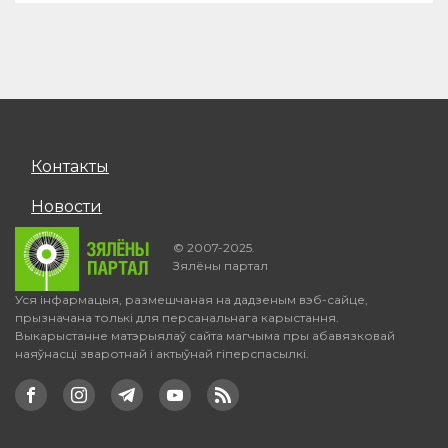
Контакты
Новости
© 2007-2025.
Зялёны партал
Уся інфармацыя, размешчаная на дадзеным вэб-сайце,
прызначана толькі для персанальнага карыстання.
Выкарыстанне матэрыялаў сайта магчыма пры абавязковай
наяўнасці зваротнай і актыўнай гіперспасылкі.