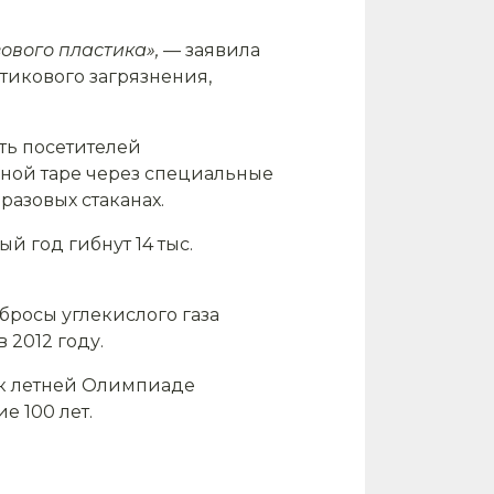
вого пластика»,
— заявила
икового загрязнения,
ть посетителей
нной таре через специальные
азовых стаканах.
й год гибнут 14 тыс.
бросы углекислого газа
 2012 году.
 к летней Олимпиаде
е 100 лет.