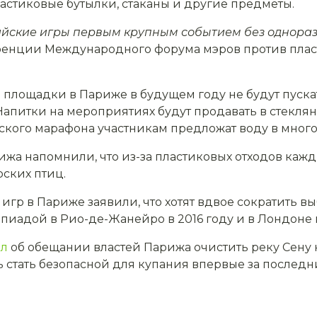
астиковые бутылки, стаканы и другие предметы.
йские игры первым крупным событием без одноразо
ренции Международного форума мэров против пласт
 площадки в Париже в будущем году не будут пуска
Напитки на мероприятиях будут продавать в стекля
ского марафона участникам предложат воду в многор
жа напомнили, что из-за пластиковых отходов кажды
рских птиц.
р в Париже заявили, что хотят вдвое сократить вы
иадой в Рио-де-Жанейро в 2016 году и в Лондоне в
ал
об обещании властей Парижа очистить реку Сену
ь стать безопасной для купания впервые за последни