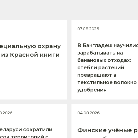
07.08.2026
пециальную охрану
В Бангладеш научили
зарабатывать на
 из Красной книги
банановых отходах:
стебли растений
превращают в
текстильное волокно
удобрения
8.2026
04.08.2026
еларуси сократили
Финские учёные р
сок территорий с