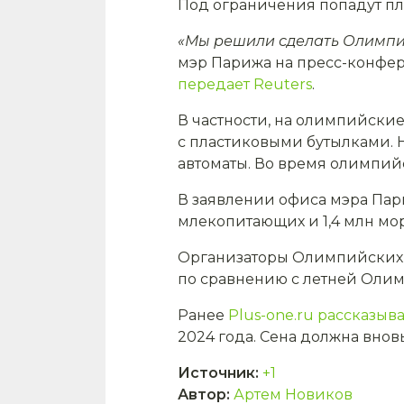
Под ограничения попадут пл
«Мы решили сделать Олимпи
мэр Парижа на пресс-конфе
передает Reuters
.
В частности, на олимпийские
с пластиковыми бутылками. 
автоматы. Во время олимпий
В заявлении офиса мэра Пари
млекопитающих и 1,4 млн мо
Организаторы Олимпийских иг
по сравнению с летней Олимп
Ранее
Plus-one.ru рассказыв
2024 года. Сена должна внов
Источник
:
+1
Автор
:
Артем Новиков