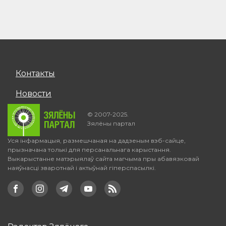
Контакты
Новости
© 2007-2025.
Зялёны партал
Уся інфармацыя, размешчаная на дадзеным вэб-сайце,
прызначана толькі для персанальнага карыстання.
Выкарыстанне матэрыялаў сайта магчыма пры абавязковай
наяўнасці зваротнай і актыўнай гіперспасылкі.