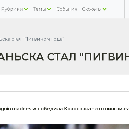
Рубрики
Темы
События
Сюжеты
ска стал "Пигвином года"
АНЬСКА СТАЛ "ПИГВИ
enguin madness» победила Кокосанка - это пингвин-