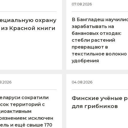
07.08.2026
пециальную охрану
В Бангладеш научили
зарабатывать на
 из Красной книги
банановых отходах:
стебли растений
превращают в
текстильное волокно
удобрения
8.2026
04.08.2026
еларуси сократили
Финские учёные р
сок территорий с
для грибников
диоактивным
рязнением: исключен
ель и ещё свыше 170