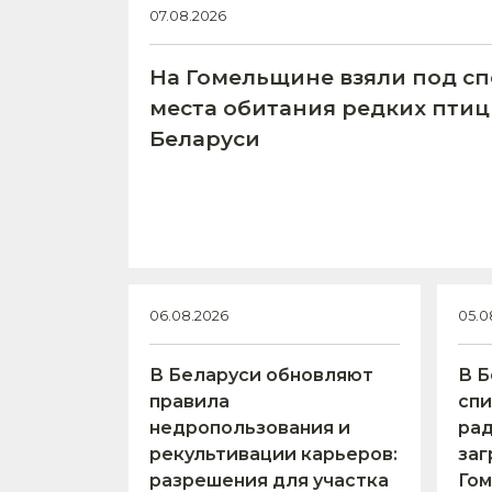
07.08.2026
На Гомельщине взяли под с
места обитания редких птиц
Беларуси
06.08.2026
05.0
В Беларуси обновляют
В Б
правила
спи
недропользования и
ра
рекультивации карьеров:
заг
разрешения для участка
Гом