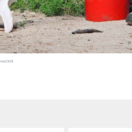
аньска