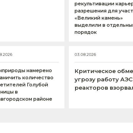
рекультивации карьер
разрешения для учас
«Великий камень»
выделили в отдельны
порядок
8.2026
03.08.2026
нприроды намерено
Критическое обме
аничить количество
угрозу работу АЭ
етителей Голубой
реакторов взорва
ницы в
авгородском районе