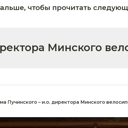
дальше, чтобы прочитать следующ
иректора Минского ве
а Пучинского – и.о. директора Минского велоси