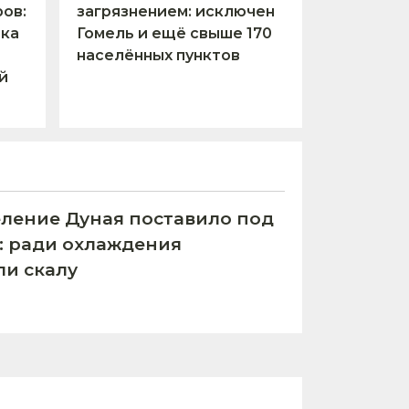
ов:
загрязнением: исключен
тка
Гомель и ещё свыше 170
населённых пунктов
й
ление Дуная поставило под
С: ради охлаждения
ли скалу