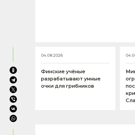
04.08.2026
04.0
Финские учёные
Ми
разрабатывают умные
огр
очки для грибников
пос
кри
Сл