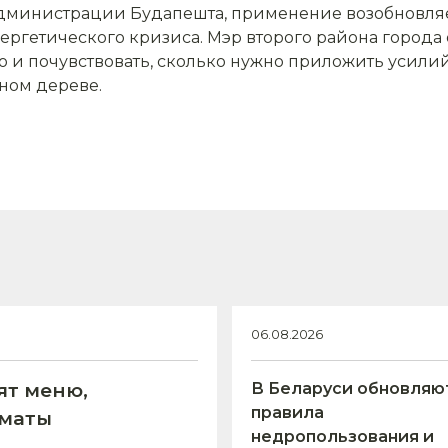
администрации Будапешта, применение возобновля
ргетического кризиса. Мэр второго района города 
но и почувствовать, сколько нужно приложить усилий
ном дереве.
06.08.2026
ят меню,
В Беларуси обновляю
правила
оматы
недропользования и