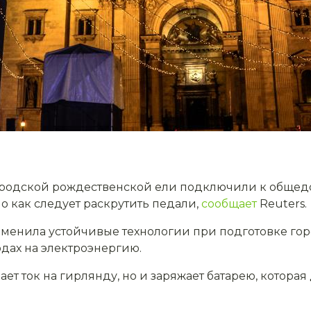
ородской рождественской ели подключили к общедо
но как следует раскрутить педали,
сообщает
Reuters.
енила устойчивые технологии при подготовке горо
дах на электроэнергию.
ает ток на гирлянду, но и заряжает батарею, котор