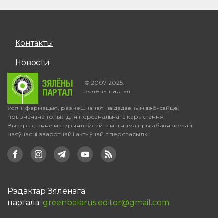
Контакты
Новости
© 2007-2025.
Зялёны партал
Уся інфармацыя, размешчаная на дадзеным вэб-сайце,
прызначана толькі для персанальнага карыстання.
Выкарыстанне матэрыялаў сайта магчыма пры абавязковай
наяўнасці зваротнай і актыўнай гіперспасылкі.
Рэдактар Зялёнага
партала:
greenbelarus.editor@gmail.com