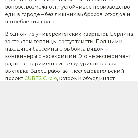
вопрос, возможно ли устойчивое производство
еды в городе – без лишних выбросов, отходов и
потребления воды.
В одном из университетских кварталов Берлина
за стеклом теплицы растут томаты. Под ними
находятся бассейны с рыбой, а рядом –
контейнеры с насекомыми. Это не эксперимент
ради эксперимента и не футуристическая
выставка. Здесь работает исследовательский
проект
CUBES Circle
, который объединяет
биологию, агротехнологии и городское
планирование.
Проект координирует биолог и агроучёный,
профессор Университета Гумбольдта в Берлине
Кристиан Ульрихс
. По его словам, ключевая
проблема современного сельского хозяйства
заключается в том, что реальная цена еды