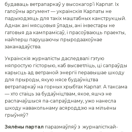
будаваць ветрапаркаў у высокагор’і Карпат. Іх
галоўны аргумент — украінскія Карпаты не
падыходзяць для такіх маштабных канструкцый.
Аднак ані мясцовыя ўлады, ані інвестары не
гатовыя да кампрамісаў, і прасоўваюць праекты,
найперш парушаючы прыродаахоўнае
заканадаўства.
Украінскія журналісты даследвалі гэтую
няпростую гісторыю, каб высветліць, ці сапраўды
карысць ад ветраной энергіі перавышае шкоду
для прыроды, якую нясе будаўніцтва
ветрапаркаў на горных хрыбтах Карпат. А таксама
— хто стаіць за будаўніцтвам, якое, яшчэ не
распачаўшыся па-сапраўднаму, ужо нанесла
шкоду навакольнаму асяроддзю на мільёны
грыўняў?
Зялёны партал
паразмаўляў з журналісткай-