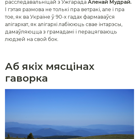
расследавальніцай з Ужгарада
Аленай Мудрай.
І гэтая размова не толькі пра ветракі, але і пра
тое, як ва Украіне ў 90-х гадах фармаваўся
алігархат, як алігархі лабіююць свае інтарэсы,
дамаўляюцца з грамадамі і перацягваюць
людзей на свой бок.
Аб якіх мясцінах
гаворка