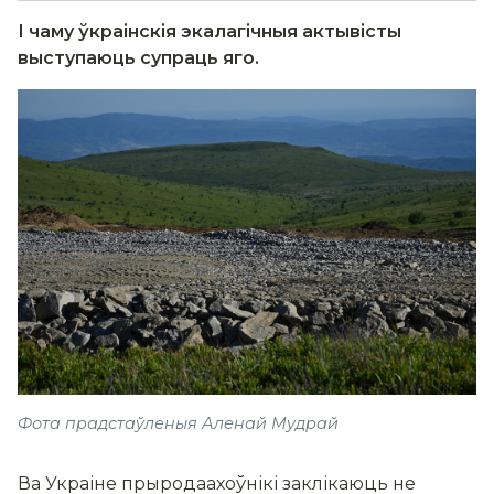
І чаму ўкраінскія экалагічныя актывісты
выступаюць супраць яго.
Фота прадстаўленыя Аленай Мудрай
Ва Украіне прыродаахоўнікі заклікаюць не