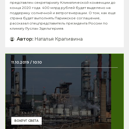
представлен секретариату Климатической конвенции до
конца 2020 года. 400 млрд рублей будет выделено на
поддержку солнечной и ветрогенерации. О том, как еще
страна будет выполнять Парижское соглашение,
рассказал cпецпредставитель президента России по
климату Руслан Эдельгериев.
Автор
:
Наталья Крапивина
11.10.2019 / 10:10
ВОКРУГ СВЕТА