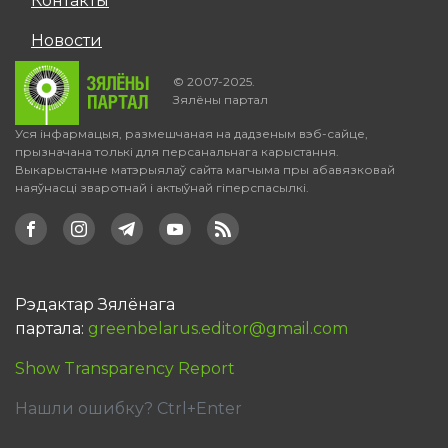
Контакты
Новости
© 2007-2025.
Зялёны партал
Уся інфармацыя, размешчаная на дадзеным вэб-сайце,
прызначана толькі для персанальнага карыстання.
Выкарыстанне матэрыялаў сайта магчыма пры абавязковай
наяўнасці зваротнай і актыўнай гіперспасылкі.
Рэдактар Зялёнага
партала:
greenbelarus.editor@gmail.com
Show Transparency Report
Нашли ошибку? Ctrl+Enter