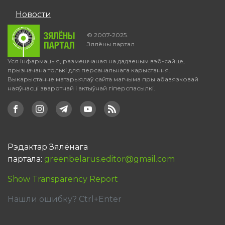
Новости
© 2007-2025.
Зялёны партал
Уся інфармацыя, размешчаная на дадзеным вэб-сайце,
прызначана толькі для персанальнага карыстання.
Выкарыстанне матэрыялаў сайта магчыма пры абавязковай
наяўнасці зваротнай і актыўнай гіперспасылкі.
Рэдактар Зялёнага
партала:
greenbelarus.editor@gmail.com
Show Transparency Report
Нашли ошибку? Ctrl+Enter