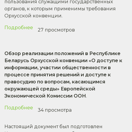
пользования служащими государственных
обсуждения
органов, к которым применимы требования
вопросов
Орхусской конвенции.
в
области
Подробнее
о
27 просмотров
использования
Выполнение
атомной
положений
энергии
Орхусской
Обзор реализации положений в Республике
с
конвенции
Беларусь Орхусской конвенции «О доступе к
участием
в
информации, участии общественности в
общественных
Беларуси
процессе принятия решений и доступе к
объединений,
правосудию по вопросам, касающимся
иных
окружающей среды» Европейской
организаций
Экономической Комиссии ООН
и
.
граждан
Подробнее
о
34 просмотра
Обзор
реализации
Настоящий документ был подготовлен
положений