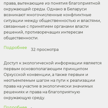
права, вытекающие из понятия благоприятной
жителей
окружающей среды. Однако в Беларуси
возникают многочисленные конфликтные
ситуации между общественностью и властями,
связанные с принятием органами власти
решений, противоречащих интересам
общественности.
Подробнее
о
32 просмотра
Практика
участия
Доступ к экологической информации является
общественности
первым основополагающим принципом
в
Орхусской конвенции, а также первым и
процессе
неотъемлемым шагом на пути к реализации
принятия
права на участие в экологически значимых
экологически
решениях и права на благоприятную
значимых
окружающую среду.
решений
Подробнее
о