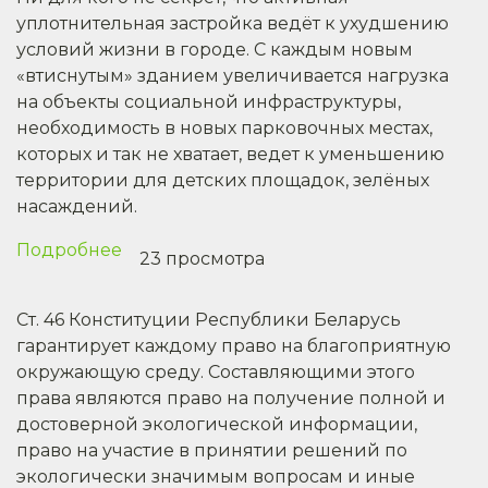
экологических
уплотнительная застройка ведёт к ухудшению
прав
условий жизни в городе. С каждым новым
граждан
«втиснутым» зданием увеличивается нагрузка
в
на объекты социальной инфраструктуры,
Беларуси
необходимость в новых парковочных местах,
которых и так не хватает, ведет к уменьшению
территории для детских площадок, зелёных
насаждений.
Подробнее
о
23 просмотра
Что
делать
Ст. 46 Конституции Республики Беларусь
в
гарантирует каждому право на благоприятную
случае
окружающую среду. Составляющими этого
уплотнительной
права являются право на получение полной и
застройки:
достоверной экологической информации,
руководство
право на участие в принятии решений по
для
экологически значимым вопросам и иные
местных