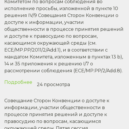
Комитетом по вопросам соблюдения во
Орхусской
исполнение просьбы, изложенной в пункте 10
конвенции
решения IV/9 Совещания Сторон Конвенции о
в
доступе к информации, участии
Беларуси
общественности в процессе принятия решений
и доступе к правосудию по вопросам,
касающимся окружающей среды (см.
ECE/MP.PP/2011/2/Add.1), и в соответствии с
мандатом Комитета, изложенным в пунктах 13 b),
14 и 35 приложения к решению I/7 о
рассмотрении соблюдения (ECE/MP.PP/2/Add.8).
Подробнее
о
24 просмотра
Соблюдение
Беларусью
Совещание Сторон Конвенции о доступе к
своих
информации, участии общественности в
обязательств
процессе принятия решений и доступе к
по
правосудию по вопросам, касающимся
Орхусской
окружающей среды. Пятая сессия.