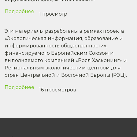
конвенции:
доклад
Подробнее
о
1 просмотр
Комитета
Проект
по
решения
Эти материалы разработаны в рамках проекта
вопросам
V/9d
«Экологическая информация, образование и
соблюдения
о
информированность общественности»,
соблюдении
финансируемого Европейским Союзом и
Беларусью
выполняемого компанией «Роял Хасконинг» и
своих
Региональным экологическим центром для
обязательств
стран Центральной и Восточной Европы (РЭЦ).
по
Орхусской
Подробнее
о
16 просмотров
конвенции
Выполнение
положений
Орхусской
конвенции
в
Беларуси: