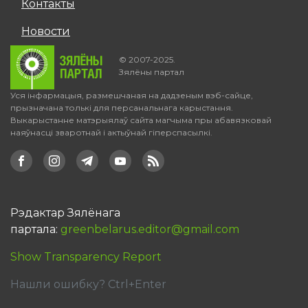
Контакты
список
контактов
Новости
© 2007-2025.
Зялёны партал
Уся інфармацыя, размешчаная на дадзеным вэб-сайце,
прызначана толькі для персанальнага карыстання.
Выкарыстанне матэрыялаў сайта магчыма пры абавязковай
наяўнасці зваротнай і актыўнай гіперспасылкі.
Рэдактар Зялёнага
партала:
greenbelarus.editor@gmail.com
Show Transparency Report
Нашли ошибку? Ctrl+Enter