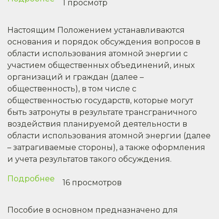
1 просмотр
От
доступа
Настоящим Положением устанавливаются
к
основания и порядок обсуждения вопросов в
информации
области использования атомной энергии с
к
участием общественных объединений, иных
полноценному
организаций и граждан (далее –
участию
общественность), в том числе с
общественностью государств, которые могут
быть затронуты в результате трансграничного
воздействия планируемой деятельности в
области использования атомной энергии (далее
– затрагиваемые стороны), а также оформления
и учета результатов такого обсуждения.
Подробнее
о
16 просмотров
Положения
о
Пособие в основном предназначено для
порядке