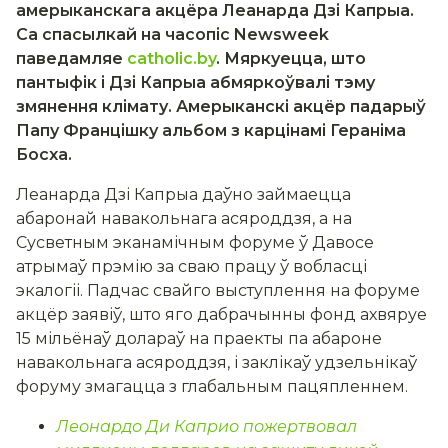
амерыканскага акцёра Леанарда Дзі Капрыа.
Са спасылкай на часопіс Newsweek
паведамляе
catholic.by
. Мяркуецца, што
пантыфік і Дзі Капрыа абмяркоўвалі тэму
змянення клімату. Амерыканскі акцёр падарыў
Папу Францішку альбом з карцінамі Гераніма
Босха.
Леанарда Дзі Капрыа даўно займаецца
абаронай навакольнага асяроддзя, а на
Сусветным эканамічным форуме ў Давосе
атрымаў прэмію за сваю працу ў вобласці
экалогіі. Падчас свайго выступлення на форуме
акцёр заявіў, што яго дабрачынны фонд ахвяруе
15 мільёнаў долараў на праекты па абароне
навакольнага асяроддзя, і заклікаў удзельнікаў
форуму змагацца з глабальным пацяпленнем.
Леонардо Ди Каприо пожертвовал