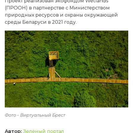
Проект реализован экофондом Wetlands
(ПРООН) в партнерстве с Министерством
природных ресурсов и охраны окружающей
среды Беларуси в 2021 году.
Фото - Виртуальный Брест
Автор
:
Зелёный портал