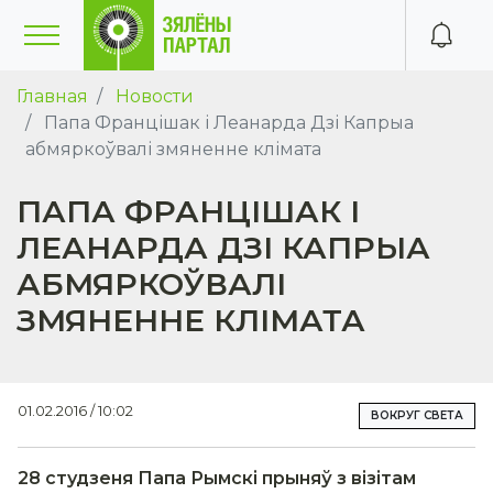
Главная
Новости
Папа Францішак і Леанарда Дзі Капрыа
абмяркоўвалі змяненне клімата
ПАПА ФРАНЦІШАК І
ЛЕАНАРДА ДЗІ КАПРЫА
АБМЯРКОЎВАЛІ
ЗМЯНЕННЕ КЛІМАТА
01.02.2016 / 10:02
ВОКРУГ СВЕТА
28 студзеня Папа Рымскі прыняў з візітам