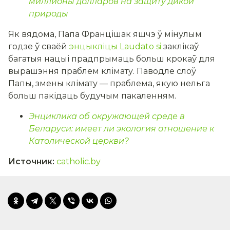
миллионы долларов на защиту дикой
природы
Як вядома, Папа Францішак яшчэ ў мінулым
годзе ў сваёй
энцыкліцы Laudato si
заклікаў
багатыя нацыі прадпрымаць больш крокаў для
вырашэння праблем клімату. Паводле слоў
Папы, змены клімату — праблема, якую нельга
больш пакідаць будучым пакаленням.
Энциклика об окружающей среде в
Беларуси: имеет ли экология отношение к
Католической церкви?
Источник
:
catholic.by