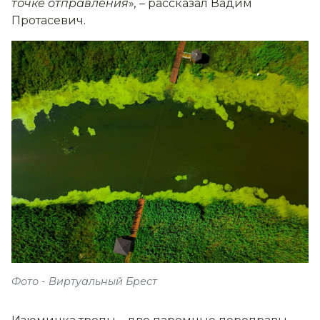
точке отправления
»
,
– рассказал Вадим
Протасевич.
Фото - Виртуальный Брест