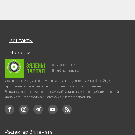
Контакты
Новости
© 2007-2025.
Зялёны партал
Уся інфармацыя, размешчаная на дадзеным вэб-сайце,
прызначана толькі для персанальнага карыстання.
Выкарыстанне матэрыялаў сайта магчыма пры абавязковай
наяўнасці зваротнай і актыўнай гіперспасылкі.
Рэдактар Зялёнага