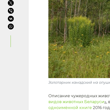
Золотарник канадский на опушк
Описание чужеродных животн
видов животных Беларуси
»
,
одноимённой книге
2016 год