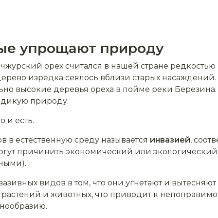
рые упрощают природу
ьчжурский орех считался в нашей стране редкостью 
 дерево изредка сеялось вблизи старых насаждений. 
о высокие деревья ореха в пойме реки Березина. Э
 дикую природу.
 и есть.
 в естественную среду называется
инвазией
, соот
огут причинить экономический или экологический 
ными).
азивных видов в том, что они угнетают и вытесняю
ы растений и животных, что приводит к непоправи
знообразию.