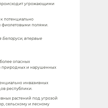
у происходит угрожающими
 к потенциально
и фиолетовыми полями.
в Беларуси, впервые
более опасных
в природных и нарушенных
отенциально инвазивных
ов республики.
сивных растений под угрозой
ер, сельскому и лесному