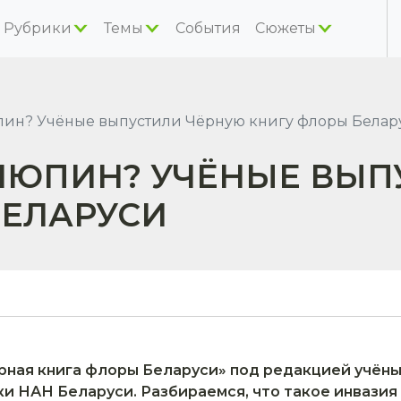
Рубрики
Темы
События
Сюжеты
ин? Учёные выпустили Чёрную книгу флоры Белар
ЛЮПИН? УЧЁНЫЕ ВЫП
БЕЛАРУСИ
рная книга флоры Беларуси» под редакцией учёны
 НАН Беларуси. Разбираемся, что такое инвазия 