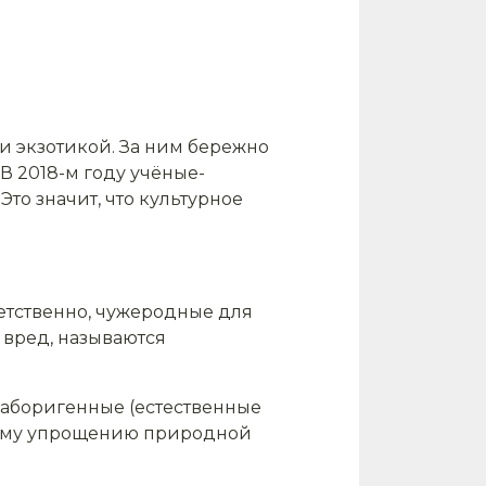
и экзотикой. За ним бережно
В 2018-м году учёные-
то значит, что культурное
ветственно, чужеродные для
вред, называются
т аборигенные (естественные
мому упрощению природной