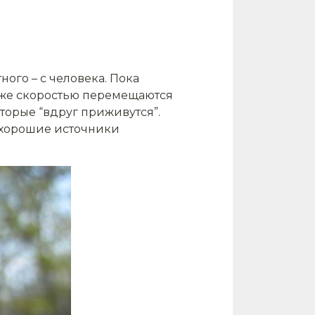
ого – с человека. Пока
ой же скоростью перемещаются
торые “вдруг приживутся”.
 хорошие источники