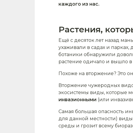
каждого из нас.
Растения, кото
Ещё с десяток лет назад ман
ухаживали в садах и парках,
ботаники обнаружили довольн
растение одичало и вышло в
Похоже на вторжение? Это оно
Вторжение чужеродных видов
экосистемы виды, которые м
инвазионными
(или инвазив
Самая большая опасность инв
для данной местности) вид
среды и грозит всему биора