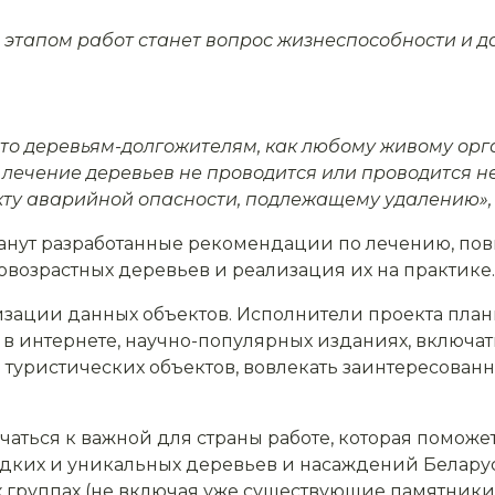
этапом работ станет вопрос жизнеспособности и д
 что деревьям-долгожителям, как любому живому орг
 лечение деревьев не проводится или проводится н
кту аварийной опасности, подлежащему удалению»,
станут разработанные рекомендации по лечению, п
возрастных деревьев и реализация их на практике.
изации данных объектов. Исполнители проекта пла
 в интернете, научно-популярных изданиях, включа
 туристических объектов, вовлекать заинтересован
чаться к важной для страны работе, которая помож
дких и уникальных деревьев и насаждений Беларус
 группах (не включая уже существующие памятники