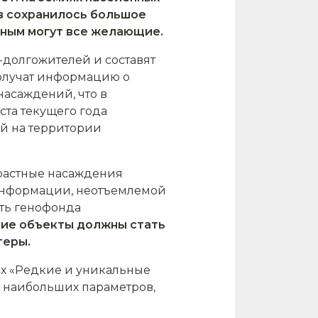
ов сохранилось большое
ёным могут все желающие.
-долгожителей и составят
получат информацию о
насаждений, что в
ста текущего года
ий на территории
зрастные насаждения
информации, неотъемлемой
ть генофонда
кие объекты должны стать
теры.
ых «Редкие и уникальные
 наибольших параметров,