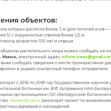
ения объектов:
ла которых достигла более 3 м (для тополей и ив — от
ее 5) с окружностью стволов более 2,5 м;
гменты возрастом 100 лет и старше.
бъектах растительного мира можно сообщать на поч
. Минск,
электронный адрес:
inform.trees@gmail.co
акже сообщать сведения о месте произрастания де
фиями и указать контактный телефон отправителя.
лизует с 2016 по 2018 год Государственное научное
нтальной ботаники им. В.Ф. Купревича НАН Беларус
ными организациями ОО «Беларусское ботаническ
ство
«Зелёная сеть»
реализует проект по выявлению,
растных деревьев и насаждений.