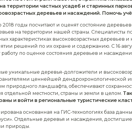
, на территории частных усадеб и старинных парк
ровозрастных деревьев и насаждений. Помочь уч
о 2018 годы посчитают и оценят состояние деревьев
евьев на территории нашей страны. Специалисты 
ных характеристиках высоковозрастных деревьев и 
тии решений по их охране и содержанию. C 16 авгу
т работу по оценке состояния деревьев и насажден
ьные уникальные деревья-долгожители и высоково
 хранителями ценнейшей дендрохронологической 
ом природного ландшафта, обеспечивают сохраннос
 отдельной местности, страны и земли в целом.
Та
раны и войти в региональные туристические клас
мирована основанная на ГИС-технологиях база данн
уси». Отдельные деревья и насаждения, достигшие
ми природы.