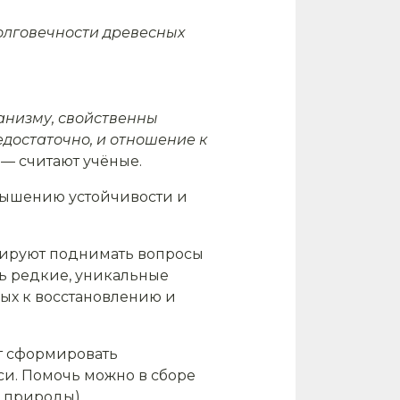
олговечности древесных
анизму, свойственны
едостаточно, и отношение к
— считают учёные.
овышению устойчивости и
нируют поднимать вопросы
ть редкие, уникальные
ных к восстановлению и
ет сформировать
и. Помочь можно в сборе
 природы).