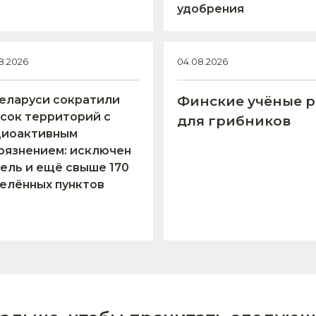
удобрения
8.2026
04.08.2026
еларуси сократили
Финские учёные р
сок территорий с
для грибников
диоактивным
рязнением: исключен
ель и ещё свыше 170
елённых пунктов