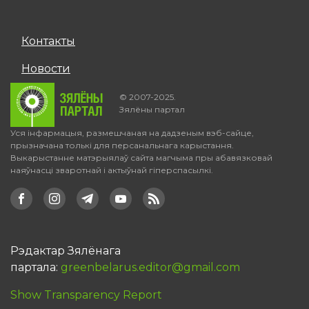
Контакты
Новости
© 2007-2025.
Зялёны партал
Уся інфармацыя, размешчаная на дадзеным вэб-сайце,
прызначана толькі для персанальнага карыстання.
Выкарыстанне матэрыялаў сайта магчыма пры абавязковай
наяўнасці зваротнай і актыўнай гіперспасылкі.
Рэдактар Зялёнага
партала:
greenbelarus.editor@gmail.com
Show Transparency Report