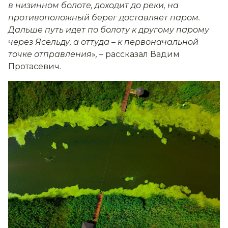
в низинном болоте, доходит до реки, на
противоположный берег доставляет паром.
Дальше путь идет по болоту к другому парому
через Ясельду, а оттуда
–
к первоначальной
точке отправления
»
,
– рассказал Вадим
Протасевич.