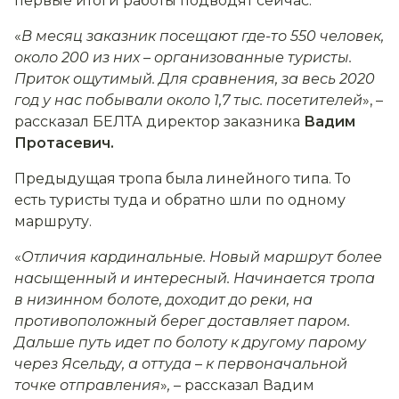
первые итоги работы подводят сейчас.
«
В месяц заказник посещают где-то 550 человек,
около 200 из них
–
организованные туристы.
Приток ощутимый. Для сравнения, за весь 2020
год у нас побывали около 1,7 тыс. посетителей
», –
рассказал БЕЛТА директор заказника
Вадим
Протасевич.
Предыдущая тропа была линейного типа. То
есть туристы туда и обратно шли по одному
маршруту.
«
Отличия кардинальные. Новый маршрут более
насыщенный и интересный. Начинается тропа
в низинном болоте, доходит до реки, на
противоположный берег доставляет паром.
Дальше путь идет по болоту к другому парому
через Ясельду, а оттуда
–
к первоначальной
точке отправления
»
,
– рассказал Вадим