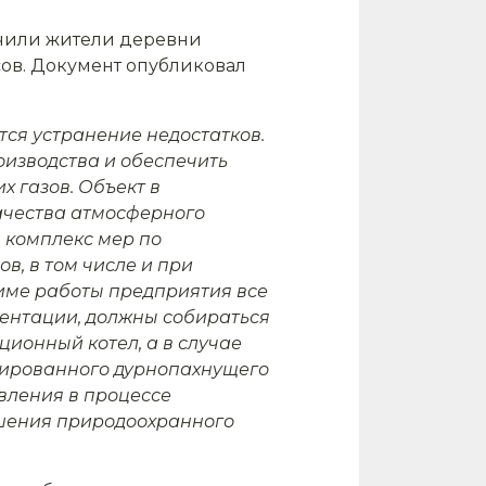
учили жители деревни
сов. Документ опубликовал
ся устранение недостатков.
изводства и обеспечить
 газов. Объект в
ачества атмосферного
 комплекс мер по
, в том числе и при
име работы предприятия все
ментации, должны собираться
ционный котел, а в случае
трированного дурнопахнущего
вления в процессе
ушения природоохранного