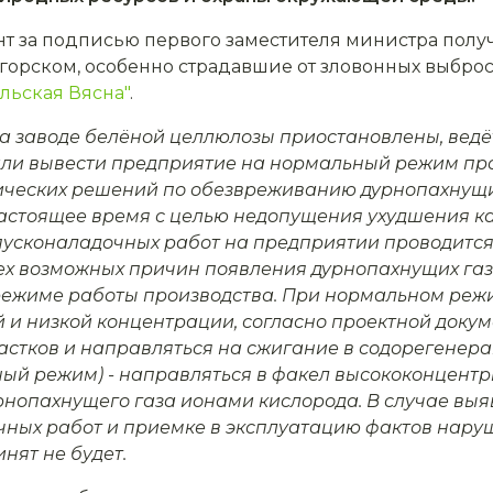
т за подписью первого заместителя министра пол
горском, особенно страдавшие от зловонных выбро
льская Вясна"
.
а заводе белёной целлюлозы приостановлены, ведёт
или вывести предприятие на нормальный режим про
ческих решений по обезвреживанию дурнопахнущих
настоящее время с целью недопущения ухудшения к
пусконаладочных работ на предприятии проводится
х возможных причин появления дурнопахнущих газов
режиме работы производства. При нормальном реж
 и низкой концентрации, согласно проектной доку
астков и направляться на сжигание в содорегенера
йный режим) - направляться в факел высококонцен
урнопахнущего газа ионами кислорода. В случае выя
чных работ и приемке в эксплуатацию фактов нар
нят не будет.