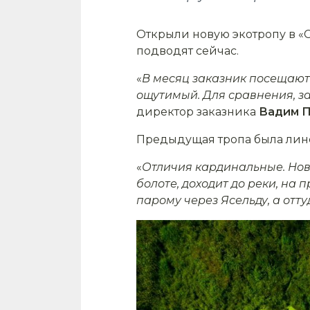
Открыли новую экотропу в «
подводят сейчас.
«
В месяц заказник посещают г
ощутимый. Для сравнения, за 
директор заказника
Вадим П
Предыдущая тропа была линей
«
Отличия кардинальные. Но
болоте, доходит до реки, на
парому через Ясельду, а отт