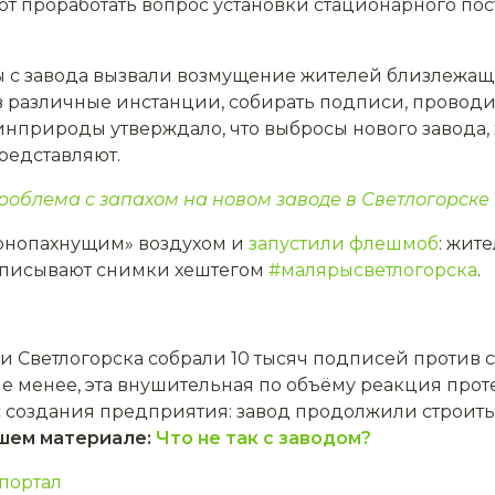
 проработать вопрос установки стационарного пос
 с завода вызвали возмущение жителей близлежащ
 различные инстанции, собирать подписи, проводит
нприроды утверждало, что выбросы нового завода, х
представляют.
роблема с запахом на новом заводе в Светлогорске 
урнопахнущим» воздухом и
запустили флешмоб
: жит
одписывают снимки хештегом
#малярысветлогорска
.
ели Светлогорска собрали 10 тысяч подписей против 
не менее, эта внушительная по объёму реакция прот
 создания предприятия: завод продолжили строить, 
ашем материале:
Что не так с заводом?
портал