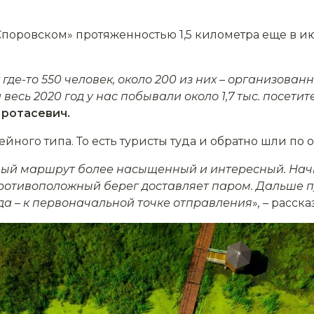
Споровском» протяженностью 1,5 километра еще в ию
де-то 550 человек, около 200 из них
–
организованны
весь 2020 год у нас побывали около 1,7 тыс. посетит
ротасевич.
ного типа. То есть туристы туда и обратно шли по
вый маршрут более насыщенный и интересный. Нач
 противоположный берег доставляет паром. Дальше пу
уда
–
к первоначальной точке отправления
»
,
– расска