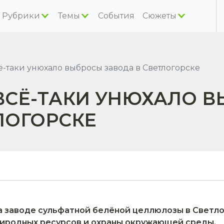
Рубрики
Темы
События
Сюжеты
таки унюхало выбросы завода в Светлогорске
СЁ-ТАКИ УНЮХАЛО 
ЛОГОРСКЕ
 заводе сульфатной белёной целлюлозы в Светл
иродных ресурсов и охраны окружающей среды.