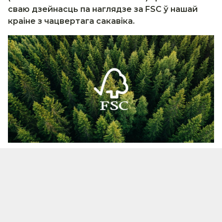
сваю
дзейнасць
па
наглядзе
за
FSC
ў
нашай
краіне з чацвертага сакавіка.
Аналіз
пацвердзіў
няздольнасць ASI надзейна
ацэньваць арганізацыі, якія займаюцца
сертыфікацыяй, на базе аб'ектыўных доказаў
адпаведнасці сацыяльным патрабаванням FSC;
былі выяўлены таксама непрымальныя рызыкі
для бяспекі і сродкаў забеспячэння жыццёвых