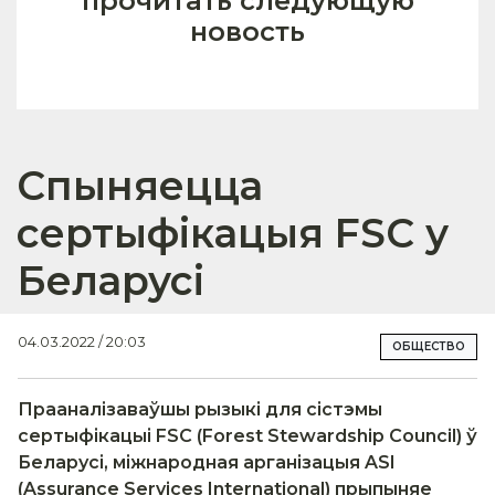
прочитать следующую
новость
Спыняецца
сертыфікацыя FSC у
Беларусі
04.03.2022 / 20:03
ОБЩЕСТВО
Прааналізаваўшы
рызык
і
для
сістэмы
сертыфікацыі
FSC
(Forest Stewardship Council)
ў
Беларусі
,
міжнародная арганізацыя
ASI
(Assurance Services International)
прыпын
яе