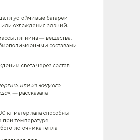
здали устойчивые батареи
а или охлаждения зданий.
массы лигнина — вещества,
т биополимерными составами
дении света через состав
нергию, или из жидкого
ода»
, — рассказала
100 кг материала способны
й при температуре
ого источника тепла.