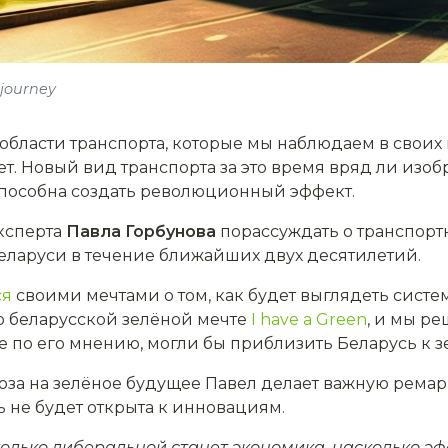
journey
области транспорта, которые мы наблюдаем в своих
ет. Новый вид транспорта за это время вряд ли изобре
способна создать революционный эффект.
ксперта
Павла Горбунова
порассуждать о транспорт
еларуси в течение ближайших двух десятилетий.
ся
своими мечтами о том, как будет выглядеть сист
о беларусской зелёной мечте
I have a Green
, и мы р
е по его мнению, могли бы приблизить Беларусь к 
оза на зелёное будущее Павел делает важную ремар
ь не будет открыта к инновациям.
асколько либеральной станет экономика, насколько 