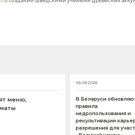
ал
о создании шведскими учеными древесных аккум
06.08.2026
ят меню,
В Беларуси обновляю
правила
оматы
недропользования и
рекультивации карьер
разрешения для учас