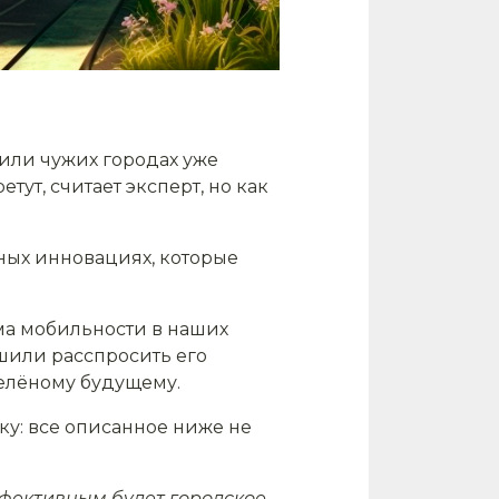
 или чужих городах уже
тут, считает эксперт, но как
ных инновациях, которые
ема мобильности в наших
ешили расспросить его
зелёному будущему.
ку: все описанное ниже не
эффективным будет городское