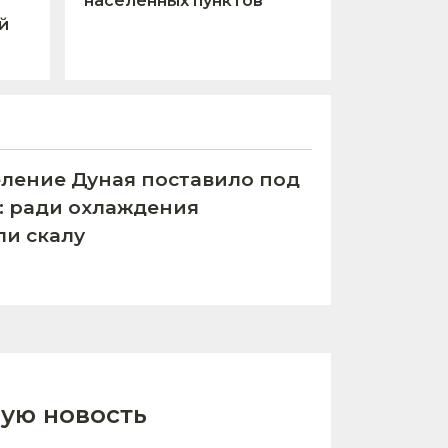
населённых пунктов
й
ление Дуная поставило под
С: ради охлаждения
ли скалу
ую новость