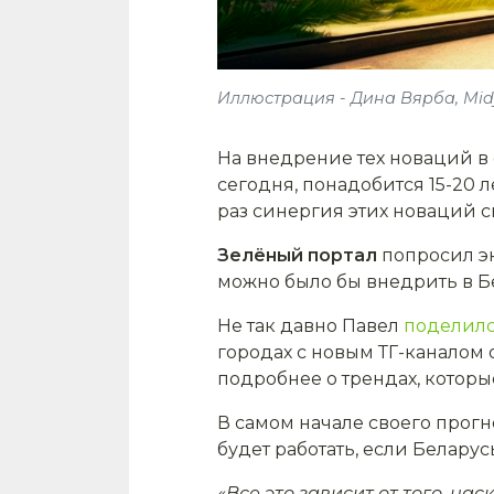
Иллюстрация - Дина Вярба, Mid
На внедрение тех новаций в 
сегодня, понадобится 15-20 л
раз синергия этих новаций 
Зелёный портал
попросил э
можно было бы внедрить в Б
Не так давно Павел
поделил
городах с новым ТГ-каналом 
подробнее о трендах, которы
В самом начале своего прогн
будет работать, если Беларус
«Все это зависит от того, н