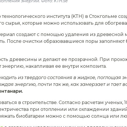
опления энергии. Фото: KTH.se
технологического института (KTH) в Стокгольме со
го сырья, которые можно использовать для обогрев
атериал создают с помощью удаления из древесной 
ть. После очистки образовавшиеся поры заполняю
сть древесины и делают ее прозрачной. При прохож
 энергию, накапливая ее внутри композита.
ходить из твердого состояния в жидкое, поглощая э
ждая энергию, почти так же, как замерзает и тает в
нтанари.
аться в строительстве. Согласно расчетам ученых, 
электричества при отоплении или охлаждении здани
ряжать биобатареи можно с помощью солнца или люб