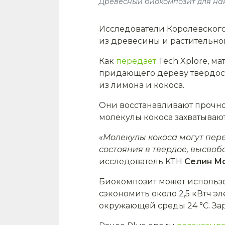
Древесный биокомпозит для нак
Исследователи Королевского 
из древесины и растительно
Как
передает
Tech Xplore, м
придающего дереву твердос
из лимона и кокоса.
Они восстанавливают прочно
молекулы кокоса захватывают
«Молекулы кокоса могут пере
состояния в твердое, высвобо
исследователь KTH
Селин Мо
Биокомпозит может использов
сэкономить около 2,5 кВтч 
окружающей среды 24 °C. За