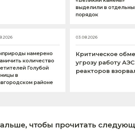
«Великий камень»
выделили в отдельны
порядок
8.2026
03.08.2026
нприроды намерено
Критическое обме
аничить количество
угрозу работу АЭ
етителей Голубой
реакторов взорва
ницы в
авгородском районе
дальше, чтобы прочитать следующ