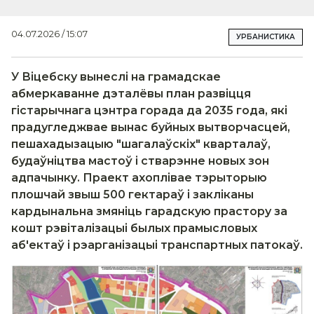
04.07.2026 / 15:07
УРБАНИСТИКА
У Віцебску вынеслі на грамадскае
абмеркаванне дэталёвы план развіцця
гістарычнага цэнтра горада да 2035 года, які
прадугледжвае вынас буйных вытворчасцей,
пешахадызацыю "шагалаўскіх" кварталаў,
будаўніцтва мастоў і стварэнне новых зон
адпачынку. Праект ахоплівае тэрыторыю
плошчай звыш 500 гектараў і закліканы
кардынальна змяніць гарадскую прастору за
кошт рэвіталізацыі былых прамысловых
аб'ектаў і рэарганізацыі транспартных патокаў.