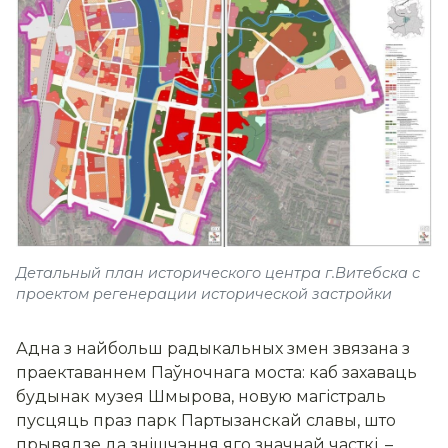
Детальный план исторического центра г.Витебска с
проектом регенерации исторической застройки
Адна з найбольш радыкальных змен звязана з
праектаваннем Паўночнага моста: каб захаваць
будынак музея Шмырова, новую магістраль
пусцяць праз парк Партызанскай славы, што
прывядзе да знішчэння яго значнай часткі, –