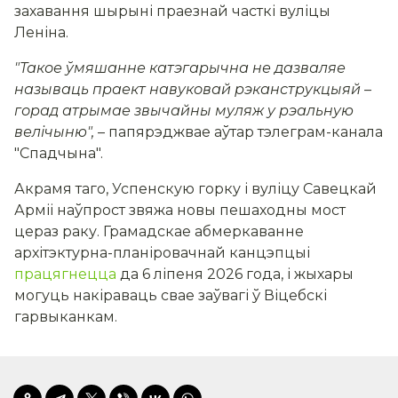
захавання шырыні праезнай часткі вуліцы
Леніна.
"Такое ўмяшанне катэгарычна не дазваляе
называць праект навуковай рэканструкцыяй –
горад атрымае звычайны муляж у рэальную
велічыню",
– папярэджвае аўтар тэлеграм-канала
"Спадчына".
Акрамя таго, Успенскую горку і вуліцу Савецкай
Арміі наўпрост звяжа новы пешаходны мост
цераз раку. Грамадскае абмеркаванне
архітэктурна-планіровачнай канцэпцыі
працягнецца
да 6 ліпеня 2026 года, і жыхары
могуць накіраваць свае заўвагі ў Віцебскі
гарвыканкам.