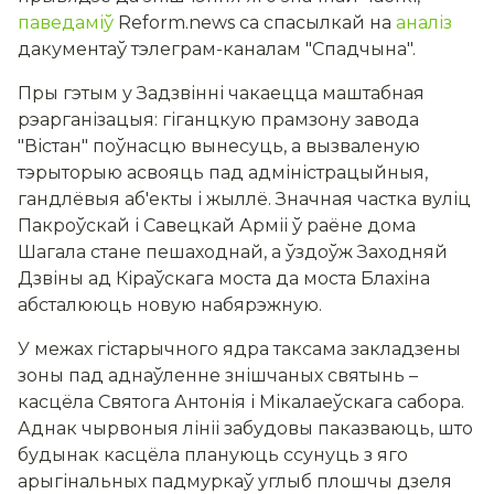
паведаміў
Reform.news са спасылкай на
аналіз
дакументаў тэлеграм-каналам "Спадчына".
Пры гэтым у Задзвінні чакаецца маштабная
рэарганізацыя: гіганцкую прамзону завода
"Вістан" поўнасцю вынесуць, а вызваленую
тэрыторыю асвояць пад адміністрацыйныя,
гандлёвыя аб'екты і жыллё. Значная частка вуліц
Пакроўскай і Савецкай Арміі ў раёне дома
Шагала стане пешаходнай, а ўздоўж Заходняй
Дзвіны ад Кіраўскага моста да моста Блахіна
абсталююць новую набярэжную.
У межах гістарычного ядра таксама закладзены
зоны пад аднаўленне знішчаных святынь –
касцёла Святога Антонія і Мікалаеўскага сабора.
Аднак чырвоныя лініі забудовы паказваюць, што
будынак касцёла плануюць ссунуць з яго
арыгінальных падмуркаў углыб плошчы дзеля