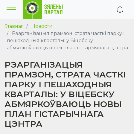
Главная
Новости
Рэарганізацыя прамзон, страта часткі парку і
пешаходныя кварталы: у Віцебску
абмяркоўваюць новы план гістарычнага цэнтра
РЭАРГАНІЗАЦЫЯ
ПРАМЗОН, СТРАТА ЧАСТКІ
ПАРКУ І ПЕШАХОДНЫЯ
КВАРТАЛЫ: У ВІЦЕБСКУ
АБМЯРКОЎВАЮЦЬ НОВЫ
ПЛАН ГІСТАРЫЧНАГА
ЦЭНТРА