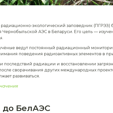
радиационно-экологический заповедник (ПГРЭЗ) бы
 Чернобыльской АЭС в Беларуси. Его цель — изуче
ы.
 учёные ведут постоянный радиационный монитори
нимания поведения радиоактивных элементов в пр
и последствий радиации и восстановлении загрязн
 после сворачивания других международных проект
жает развиваться.
значения
 до БелАЭС