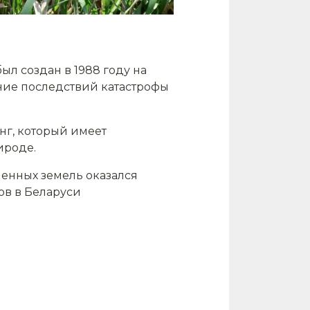
л создан в 1988 году на
ние последствий катастрофы
нг, который имеет
ироде.
енных земель оказался
ов в Беларуси