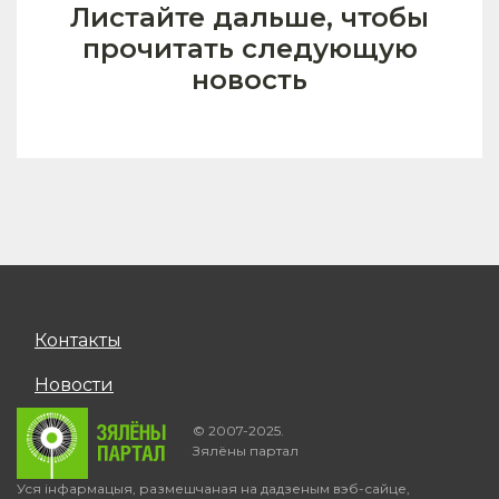
Листайте дальше, чтобы
прочитать следующую
новость
Контакты
Новости
© 2007-2025.
Зялёны партал
Уся інфармацыя, размешчаная на дадзеным вэб-сайце,