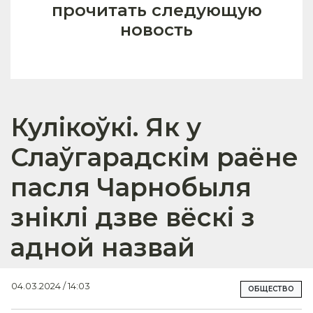
прочитать следующую
новость
Кулікоўкі. Як у
Слаўгарадскім раёне
пасля Чарнобыля
зніклі дзве вёскі з
адной назвай
04.03.2024 / 14:03
ОБЩЕСТВО