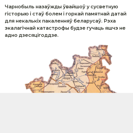
Чарнобыль назаўжды ўвайшоў у сусветную
гісторыю і стаў болем і горкай памятнай датай
для некалькіх пакаленняў беларусаў. Рэха
экалагічнай катастрофы будзе гучаць яшчэ не
адно дзесяцігоддзе.