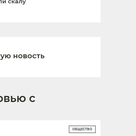
ли скалу
ую новость
рвью с
ОБЩЕСТВО