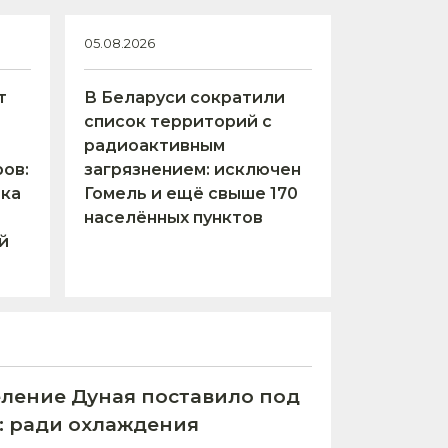
05.08.2026
т
В Беларуси сократили
список территорий с
радиоактивным
ов:
загрязнением: исключен
тка
Гомель и ещё свыше 170
населённых пунктов
й
ление Дуная поставило под
С: ради охлаждения