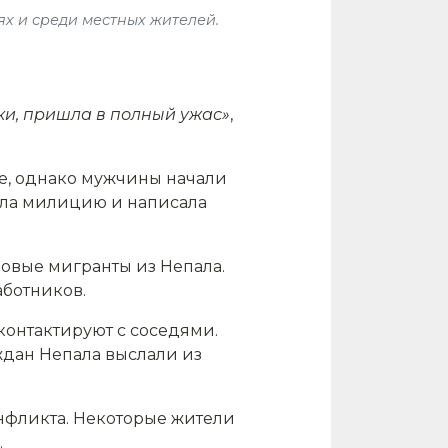
х и среди местных жителей.
аки, пришла в полный ужас»
,
ее, однако мужчины начали
вала милицию и написала
овые мигранты из Непала.
аботников.
контактируют с соседями.
ждан Непала выслали из
нфликта. Некоторые жители
.