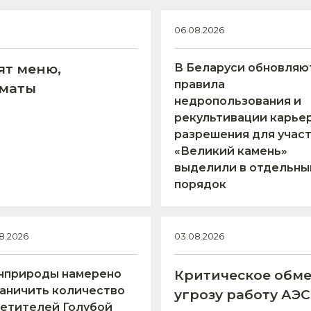
06.08.2026
ят меню,
В Беларуси обновляю
правила
оматы
недропользования и
рекультивации карьер
разрешения для учас
«Великий камень»
выделили в отдельны
порядок
8.2026
03.08.2026
нприроды намерено
Критическое обме
аничить количество
угрозу работу АЭ
етителей Голубой