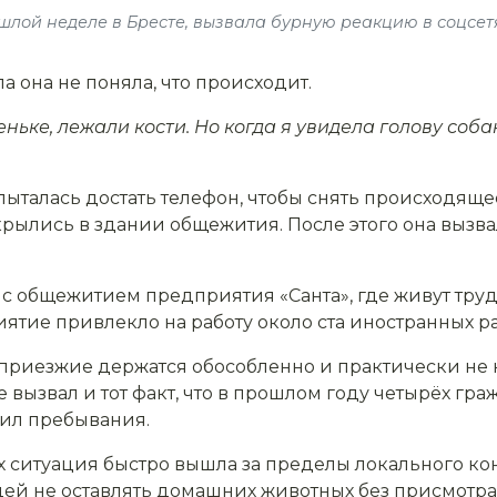
лой неделе в Бресте, вызвала бурную реакцию в соцсетя
а она не поняла, что происходит.
еньке, лежали кости. Но когда я увидела голову соб
пыталась достать телефон, чтобы снять происходящ
скрылись в здании общежития. После этого она выз
 общежитием предприятия «Санта», где живут труд
ятие привлекло на работу около ста иностранных р
 приезжие держатся обособленно и практически не 
ызвал и тот факт, что в прошлом году четырёх гра
ил пребывания.
х ситуация быстро вышла за пределы локального ко
ей не оставлять домашних животных без присмотра