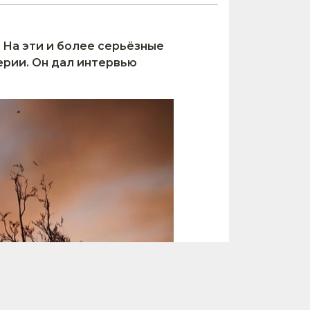
? На эти и более серьёзные
ерии.
Он дал интервью