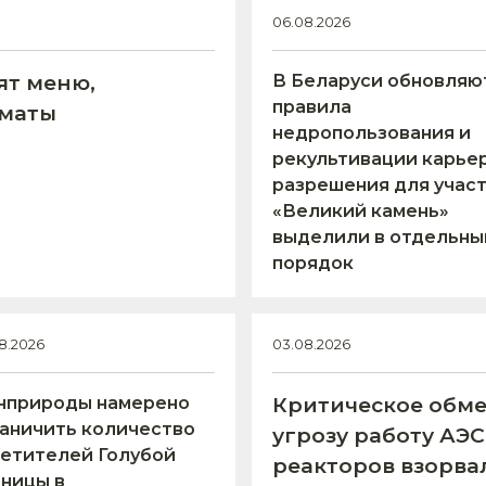
06.08.2026
ят меню,
В Беларуси обновляю
правила
оматы
недропользования и
рекультивации карьер
разрешения для учас
«Великий камень»
выделили в отдельны
порядок
8.2026
03.08.2026
нприроды намерено
Критическое обме
аничить количество
угрозу работу АЭ
етителей Голубой
реакторов взорва
ницы в