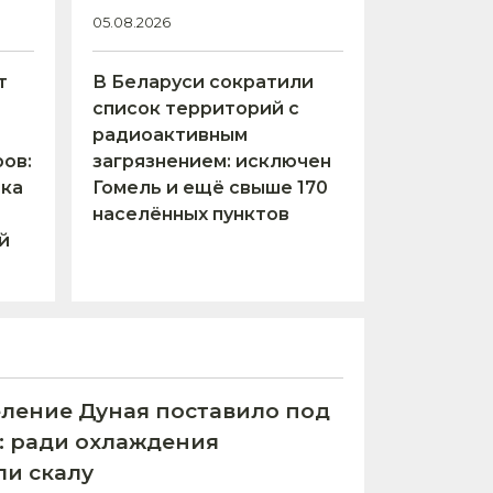
05.08.2026
т
В Беларуси сократили
список территорий с
радиоактивным
ов:
загрязнением: исключен
тка
Гомель и ещё свыше 170
населённых пунктов
й
ление Дуная поставило под
С: ради охлаждения
ли скалу