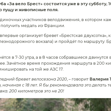
а «За вело Брест» состоится уже в эту субботу, 
 пущу и живописные поля.
 одиночных участников велодвижения, в котором 
 получить медаль из Франции.
впервые организует бревет «Брестская двухсотка», к
железнодорожного вокзала) и пройдёт по маршруту: 
тся в 7-30 утра, а в 8 часов собравшиеся двинутся 
ее. Зачётное время прохождения маршрута в 200 кил
инишировать на той же АЗС 17.
следний бревет велосезона 2020
, – говорит
Валерия 
 начиная с 18 лет.
Я бы рекомендовала это делать те
ка. 200 километров это не 20!