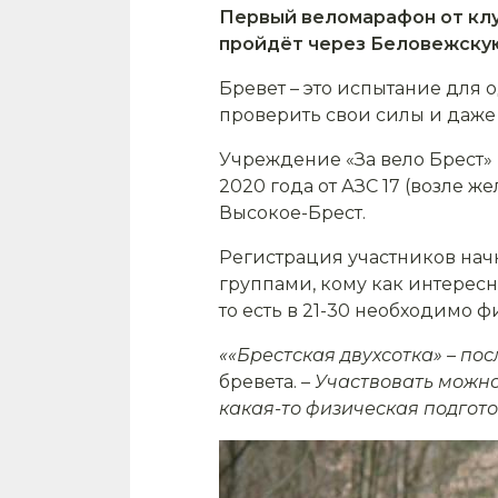
Первый веломарафон от клуб
пройдёт через Беловежскую
Бревет – это испытание для
проверить свои силы и даже
Учреждение «За вело Брест» 
2020 года от АЗС 17 (возле 
Высокое-Брест.
Регистрация участников начнё
группами, кому как интересн
то есть в 21-30 необходимо ф
««Брестская двухсотка» – по
бревета. –
Участвовать можно,
какая-то физическая подготов