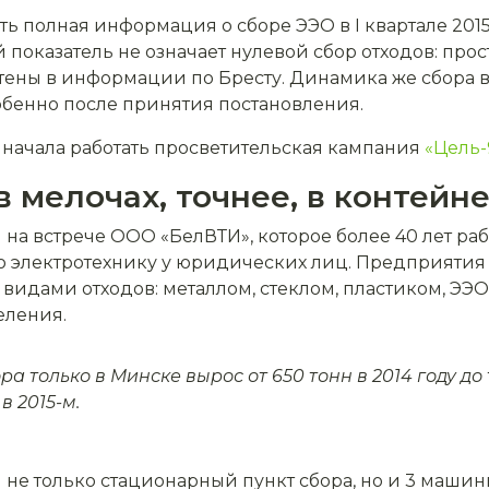
ть полная информация о сборе ЭЭО в I квартале 2015
й показатель не означает нулевой сбор отходов: про
тены в информации по Бресту. Динамика же сбора в
обенно после принятия постановления.
начала работать просветительская кампания
«Цель-
в мелочах, точнее, в контейн
на встрече ООО «БелВТИ», которое более 40 лет рабо
ую электротехнику у юридических лиц. Предприятия
и видами отходов: металлом, стеклом, пластиком, ЭЭО.
еления.
а только в Минске вырос от 650 тонн в 2014 году до 
в 2015-м.
не только стационарный пункт сбора, но и 3 машины