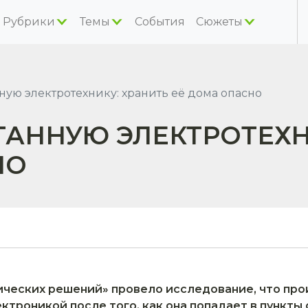
Рубрики
Темы
События
Сюжеты
ую электротехнику: хранить её дома опасно
АННУЮ ЭЛЕКТРОТЕХН
НО
ческих решений» провело исследование, что про
ктроникой после того, как она попадает в пункты 