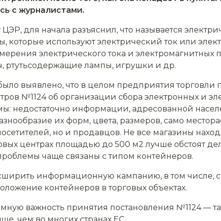
сь с журналистами.
ЦЭР, для начала разъяснил, что называется электр
ы, которые используют электрический ток или элек
мерения электрического тока и электромагнитных п
ы, ртутьсодержащие лампы, игрушки и др.
 было выявлено, что в целом предприятия торговли
тров №1124 об организации сбора электронных и эле
мы: недостаточно информации, адресованной населе
азнообразие их форм, цвета, размеров, само местор
сетителей, но и продавцов. Не все магазины наход
говых центрах площадью до 500 м2 лучше обстоят дел
 проблемы чаще связаны с типом контейнеров.
сширить информационную кампанию, в том числе, с
оложение контейнеров в торговых объектах.
омную важность принятия постановления №1124 — та
ше, чем во многих странах ЕС.