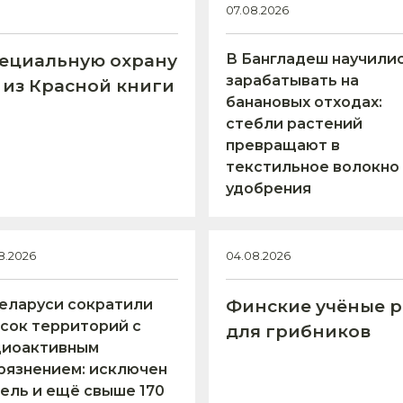
07.08.2026
пециальную охрану
В Бангладеш научили
зарабатывать на
 из Красной книги
банановых отходах:
стебли растений
превращают в
текстильное волокно
удобрения
8.2026
04.08.2026
еларуси сократили
Финские учёные р
сок территорий с
для грибников
диоактивным
рязнением: исключен
ель и ещё свыше 170