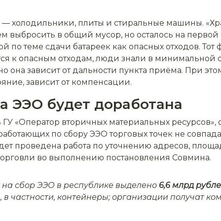
 — холодильники, плиты и стиральные машины. «Х
ем выбросить в общий мусор, но осталось на перво
 по теме сдачи батареек как опасных отходов. Тот ф
тся к опасным отходам, люди знали в минимальной с
но она зависит от дальности пункта приёма. При это
яние, зависит от компенсации.
а ЭЭО будет доработана
ГУ «Оператор вторичных материальных ресурсов», о
аботающих по сбору ЭЭО торговых точек не совпадаю
ет проведена работа по уточнению адресов, площад
торговли во выполнению постановления Совмина.
у на сбор ЭЭО в республике выделено
6,6 млрд рубле
, в частности, контейнеры; организации получат ко