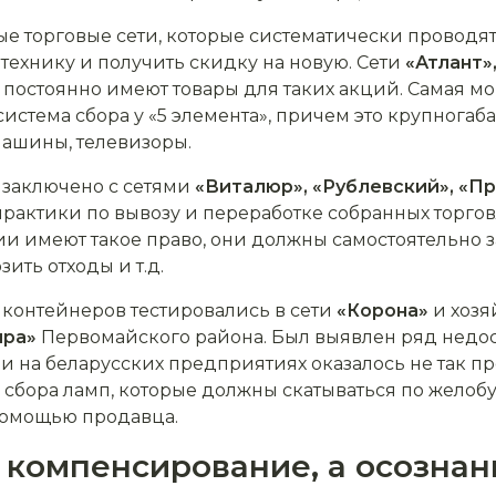
е торговые сети, которые систематически проводят
технику и получить скидку на новую. Сети
«Атлант»
постоянно имеют товары для таких акций. Самая мо
— система сбора у «5 элемента», причем это крупногаб
ашины, телевизоры.
 заключено с сетями
«Виталюр», «Рублевский», «П
рактики по вывозу и переработке собранных торгов
ии имеют такое право, они должны самостоятельно з
ить отходы и т.д.
контейнеров тестировались в сети
«Корона»
и хозя
ира»
Первомайского района. Был выявлен ряд недос
и на беларусских предприятиях оказалось не так про
я сбора ламп, которые должны скатываться по желоб
 помощью продавца.
 компенсирование, а осознан