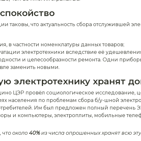
спокойство
и таковы, что актуальность сбора отслужившей элек
ия, в частности номенклатуры данных товаров;
атации электротехники вследствие её удешевлени
дности и целесообразности ремонта. Одни прибор
вле заменить новыми.
ую электротехнику хранят д
дино ЦЭР провёл социологическое исследование, ц
х населения по проблемам сбора б/у-шной электр
потребителей. Им был предложен полный перечень 
оры и компьютеры, электроплиты, мобильные телеф
, что около
40%
из числа опрошенных хранят всю эту 