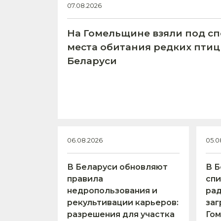
07.08.2026
На Гомельщине взяли под с
места обитания редких птиц
Беларуси
06.08.2026
05.0
В Беларуси обновляют
В Б
правила
спи
недропользования и
ра
рекультивации карьеров:
заг
разрешения для участка
Гом