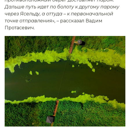
Дальше путь идет по болоту к другому парому
через Ясельду, а оттуда
–
к первоначальной
точке отправления
»
,
– рассказал Вадим
Протасевич.