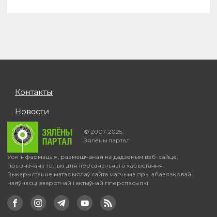
Контакты
Новости
© 2007-2025.
Зялёны партал
Уся інфармацыя, размешчаная на дадзеным вэб-сайце,
прызначана толькі для персанальнага карыстання.
Выкарыстанне матэрыялаў сайта магчыма пры абавязковай
наяўнасці зваротнай і актыўнай гіперспасылкі.