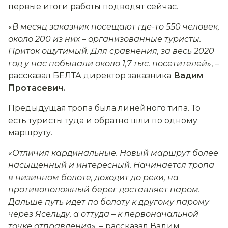
первые итоги работы подводят сейчас.
«
В месяц заказник посещают где-то 550 человек,
около 200 из них
–
организованные туристы.
Приток ощутимый. Для сравнения, за весь 2020
год у нас побывали около 1,7 тыс. посетителей
», –
рассказал БЕЛТА директор заказника
Вадим
Протасевич.
Предыдущая тропа была линейного типа. То
есть туристы туда и обратно шли по одному
маршруту.
«
Отличия кардинальные. Новый маршрут более
насыщенный и интересный. Начинается тропа
в низинном болоте, доходит до реки, на
противоположный берег доставляет паром.
Дальше путь идет по болоту к другому парому
через Ясельду, а оттуда
–
к первоначальной
точке отправления
»
,
– рассказал Вадим