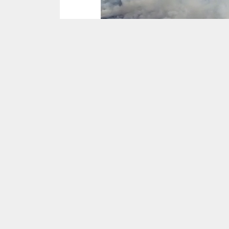
Скриншот из видео МЧС
На ликвидацию очага стянуты
Милошевичского, Мозырского
хозяйства, шесть вездеходов