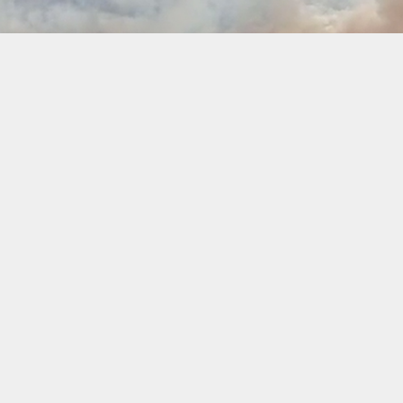
 силы пяти лесхозов: Полесского, Столинского, Жит
 опытного. В борьбе с огнем задействованы десятк
, больше десятка единиц иной техники, привлечена