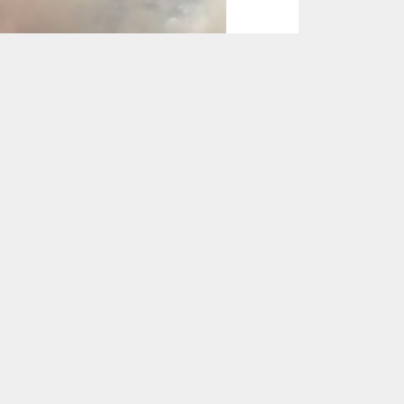
ковичского,
и работников лесного
 авиация.