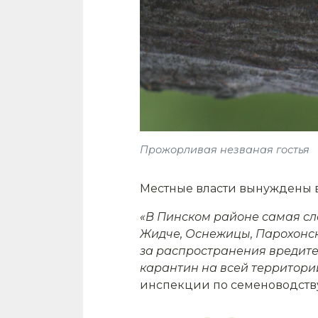
Прожорливая незваная гостья
Местные власти вынуждены в
«В Пинском районе самая с
Жидче, Оснежицы, Парохонск. 
за распространения вредит
карантин на всей территори
инспекции по семеноводству