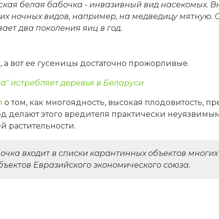
кая белая бабочка - инвазивный вид насекомых. В
их ночных видов, например, на медведицу мятную. 
ает два поколения яиц в год.
я, а вот ее гусеницы достаточно прожорливые.
а" истребляет деревья в Беларуси
л
о том, как многоядность, высокая плодовитость, п
од делают этого вредителя практически неуязвим
й растительности.
чка входит в списки карантинных объектов многих 
ъектов Евразийского экономического союза.