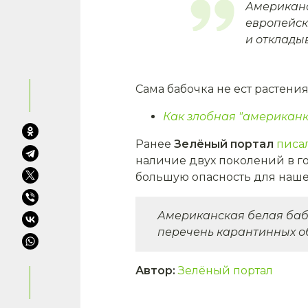
Американс
европейск
и откладыв
Сама бабочка не ест растени
Как злобная "американк
Ранее
Зелёный портал
писа
наличие двух поколений в г
большую опасность для наше
Американская белая бабо
перечень карантинных об
Автор
:
Зелёный портал