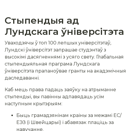
Стыпендыя ад
Лундскага ўніверсітэта
Уваходзячы ў топ 100 лепшых універсітэтаў,
Лундскі ўніверсітэт запрашае студэнтаў з
высокімі дасягненнямі з усяго свету. Глабальная
стыпендыяльная праграма Лундскага
ўніверсітэта прапаноўвае гранты на акадэмічныя
даследаванні.
Каб мець права падаць заяўку на атрыманне
стыпендыі, вы павінны адпавядаць усім
наступным крытэрыям:
Быць грамадзянінам краіны за межамі ЕС/
ЕЭЗ (і Швейцарыі) і абавязак плаціць за
навучанне.