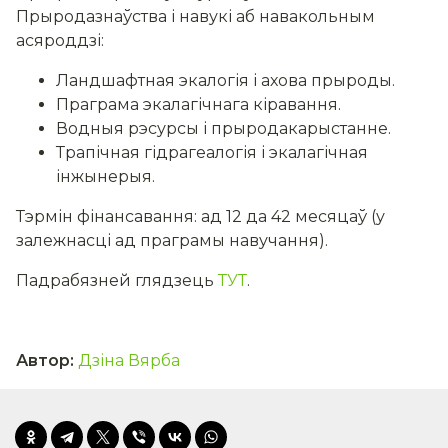
Прыродазнаўства і навукі аб навакольным
асяроддзі:
Ландшафтная экалогія і ахова прыроды.
Праграма экалагічнага кіравання.
Водныя рэсурсы і прыродакарыстанне.
Трапічная гідрагеалогія і экалагічная
інжынерыя.
Тэрмін фінансавання: ад 12 да 42 месяцаў (у
залежнасці ад праграмы навучання).
Падрабязней глядзець
ТУТ
.
Автор
:
Дзіна Вярба