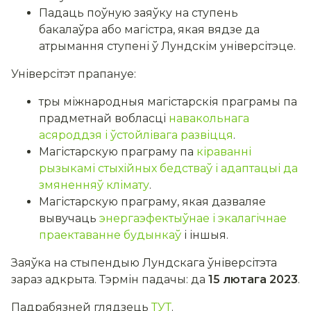
Падаць поўную заяўку на ступень
бакалаўра або магістра, якая вядзе да
атрымання ступені ў Лундскім універсітэце.
Універсітэт прапануе:
тры міжнародныя магістарскія праграмы па
прадметнай вобласці
навакольнага
асяроддзя і ўстойлівага развіцця
.
Магістарскую праграму па
кіраванні
рызыкамі стыхійных бедстваў і адаптацыі да
змяненняў клімату
.
Магістарскую праграму, якая дазваляе
вывучаць
энергаэфектыўнае і экалагічнае
праектаванне будынкаў
і іншыя.
Заяўка на стыпендыю Лундскага ўніверсітэта
зараз адкрыта. Тэрмін падачы: да
15 лютага 2023
.
Падрабязней глядзець
ТУТ
.