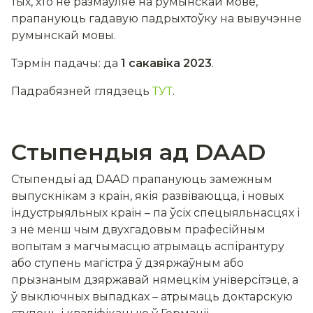
тых, хто не размаўляе на румынскай мове,
прапануюць гадавую падрыхтоўку на вывучэнне
румынскай мовы.
Тэрмін падачы: да
1 сакавіка 2023
.
Падрабязней глядзець
ТУТ
.
Стыпендыя ад DAAD
Стыпендыі ад DAAD прапануюць замежным
выпускнікам з краін, якія развіваюцца, і новых
індустрыяльных краін – па ўсіх спецыяльнасцях і
з не менш чым двухгадовым прафесійным
вопытам з магчымасцю атрымаць аспірантуру
або ступень магістра ў дзяржаўным або
прызнаным дзяржавай нямецкім універсітэце, а
ў выключных выпадках – атрымаць доктарскую