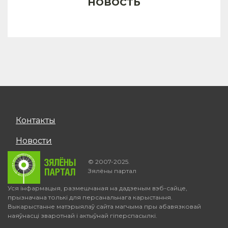
новость
Контакты
Новости
© 2007-2025.
Зялёны партал
Уся інфармацыя, размешчаная на дадзеным вэб-сайце,
прызначана толькі для персанальнага карыстання.
Выкарыстанне матэрыялаў сайта магчыма пры абавязковай
наяўнасці зваротнай і актыўнай гіперспасылкі.