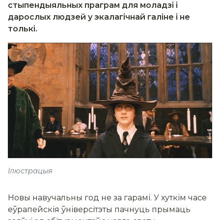
стыпендыяльных праграм для моладзі і
дарослых людзей у экалагічнай галіне і не
толькі.
Ілюстрацыя
Новы навучальны год не за гарамі. У хуткім часе
еўрапейскія ўніверсітэты пачнуць прымаць