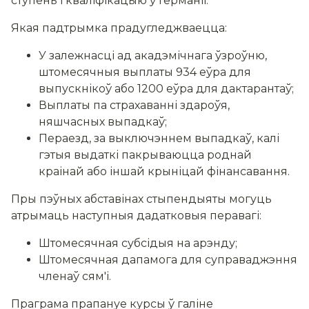
ступень і кваліфікацыю ў Германіі.
Якая падтрымка прадугледжваецца:
У залежнасці ад акадэмічнага ўзроўню,
штомесячныя выплаты 934 еўра для
выпускнікоў або 1200 еўра для дактарантаў;
Выплаты па страхаванні здароўя,
няшчасных выпадкаў;
Пераезд, за выключэннем выпадкаў, калі
гэтыя выдаткі пакрываюцца роднай
краінай або іншай крыніцай фінансавання.
Пры пэўных абставінах стыпендыяты могуць
атрымаць наступныя дадатковыя перавагі:
Штомесячная субсідыя на арэнду;
Штомесячная дапамога для суправаджэння
членаў сям'і.
Праграма прапануе курсы ў галіне