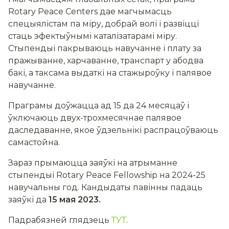
Rotary Peace Centers дае магчымасць
спецыялістам па міру, добрай волі і развіцці
стаць эфектыўнымі каталізатарамі міру.
Стыпендыі пакрываюць навучанне і плату за
пражыванне, харчаванне, транспарт у абодва
бакі, а таксама выдаткі на стажыроўку і палявое
навучанне.
Праграмы доўжацца ад 15 да 24 месяцаў і
ўключаюць двух-трохмесячнае палявое
даследаванне, якое ўдзельнікі распрацоўваюць
самастойна.
Зараз прымаюцца заяўкі на атрыманне
стыпендыі Rotary Peace Fellowship на 2024-25
навучальны год. Кандыдаты павінны падаць
заяўкі да
15 мая 2023.
Падрабязней глядзець
ТУТ
.