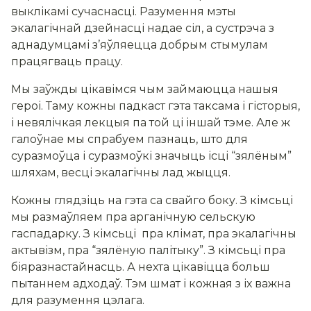
выклікамі сучаснасці. Разумення мэты
экалагічнай дзейнасці надае сіл, а сустрэча з
аднадумцамі з’яўляецца добрым стымулам
працягваць працу.
Мы заўжды цікавімся чым займаюцца нашыя
героі. Таму кожны падкаст гэта таксама і гісторыя,
і невялічкая лекцыя па той ці іншай тэме. Але ж
галоўнае мы спрабуем пазнаць, што для
суразмоўца і суразмоўкі значыць ісці “зялёным”
шляхам, весці экалагічны лад жыцця.
Кожны глядзіць на гэта са свайго боку. З кімсьці
мы размаўляем пра арганічную сельскую
гаспадарку. З кімсьці пра клімат, пра экалагічны
актывізм, пра “зялёную палітыку”. З кімсьці пра
біяразнастайнасць. А нехта цікавіцца больш
пытаннем адходаў. Тэм шмат і кожная з іх важна
для разумення цэлага.