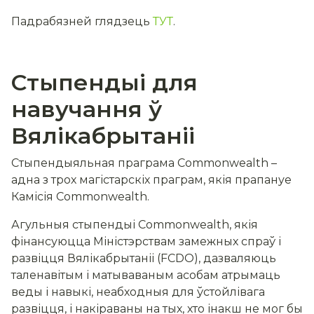
Падрабязней глядзець
ТУТ
.
Стыпендыі для
навучання ў
Вялікабрытаніі
Стыпендыяльная праграма Сommonwealth –
адна з трох магістарскіх праграм, якія прапануе
Камісія Сommonwealth.
Агульныя стыпендыі Сommonwealth, якія
фінансуюцца Міністэрствам замежных спраў і
развіцця Вялікабрытаніі (FCDO), дазваляюць
таленавітым і матываваным асобам атрымаць
веды і навыкі, неабходныя для ўстойлівага
развіцця, і накіраваны на тых, хто інакш не мог бы