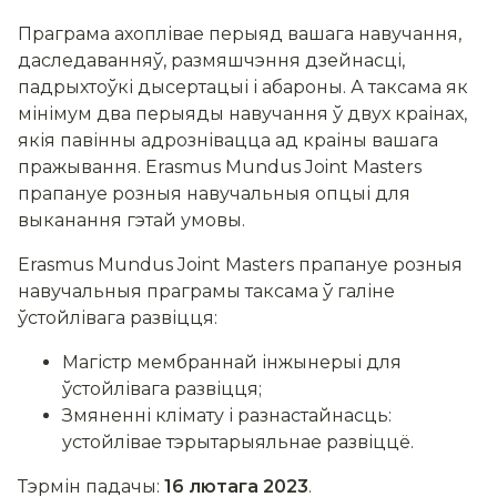
Праграма ахоплівае перыяд вашага навучання,
даследаванняў, размяшчэння дзейнасці,
падрыхтоўкі дысертацыі і абароны. А таксама як
мінімум два перыяды навучання ў двух краінах,
якія павінны адрознівацца ад краіны вашага
пражывання. Erasmus Mundus Joint Masters
прапануе розныя навучальныя опцыі для
выканання гэтай умовы.
Erasmus Mundus Joint Masters прапануе розныя
навучальныя праграмы таксама ў галіне
ўстойлівага развіцця:
Магістр мембраннай інжынерыі для
ўстойлівага развіцця;
Змяненні клімату і разнастайнасць:
устойлівае тэрытарыяльнае развіццё.
Тэрмін падачы:
16 лютага 2023
.