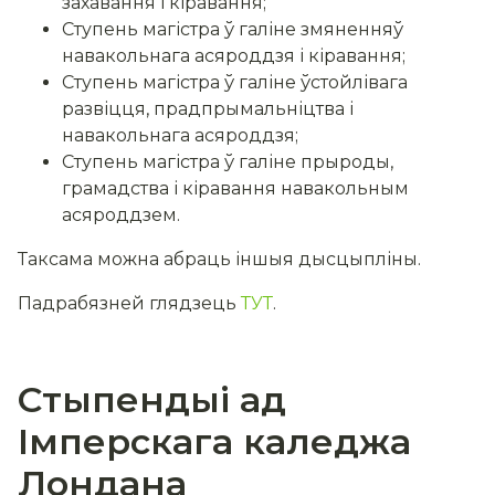
захавання і кіравання;
Ступень магістра ў галіне змяненняў
навакольнага асяроддзя і кіравання;
Ступень магістра ў галіне ўстойлівага
развіцця, прадпрымальніцтва і
навакольнага асяроддзя;
Ступень магістра ў галіне прыроды,
грамадства і кіравання навакольным
асяроддзем.
Таксама можна абраць іншыя дысцыпліны.
Падрабязней глядзець
ТУТ
.
Стыпендыі ад
Імперскага каледжа
Лондана