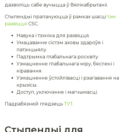
дазволіць сабе вучыцца ў Вялікабрытаніі.
Стыпендыі прапануюцца ў рамках шасці
тэм
развіцця
CSC.
Навука і тэхніка для развіцця.
Умацаванне сістэм аховы здароўя і
патэнцыялу.
Падтрымка глабальнага росквіту.
Узмацненне глабальнага міру, бяспекі і
кіравання.
Узмацненне ўстойлівасці і рэагавання на
крызісы.
Доступ, уключэнне і магчымасці.
Падрабязней глядзець
ТУТ
.
Стыпендыі для