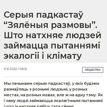
Серыя падкастаў
“Зялёныя размовы”.
Што натхняе людзей
займацца пытаннямі
экалогіі і клімату
11.12.2022 / 08:12
ОБЩЕСТВО
Мы пачынаем серыю падкастаў, у якіх будзем
размаўляць з рознымі людзьмі, у розных
местах, на розных мовах, але ж на адну тэму. Як
і чаму людзі займаюцца экалагічнымі пытаннямі
і што іх натхняе рабіць гэта сёння.