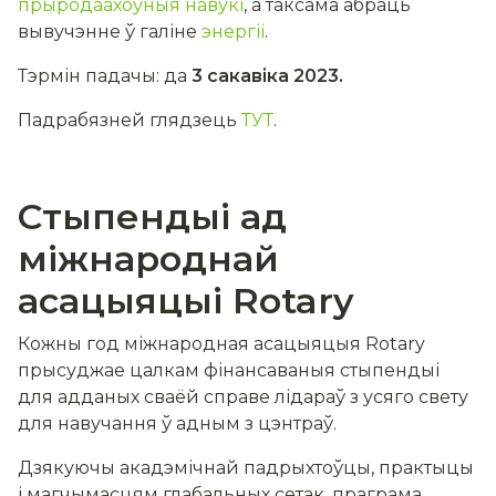
прыродаахоўныя навукі
, а таксама абраць
вывучэнне ў галіне
энергіі
.
Тэрмін падачы: да
3 сакавіка 2023.
Падрабязней глядзець
ТУТ
.
Стыпендыі ад
міжнароднай
асацыяцыі Rotary
Кожны год міжнародная асацыяцыя Rotary
прысуджае цалкам фінансаваныя стыпендыі
для адданых сваёй справе лідараў з усяго свету
для навучання ў адным з цэнтраў.
Дзякуючы акадэмічнай падрыхтоўцы, практыцы
і магчымасцям глабальных сетак, праграма