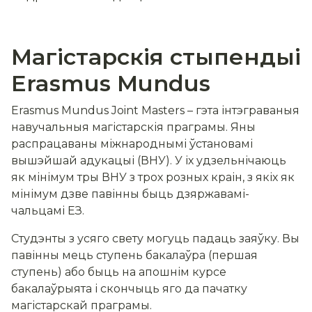
Магістарскія стыпендыі
Erasmus Mundus
Erasmus Mundus Joint Masters – гэта інтэграваныя
навучальныя магістарскія праграмы. Яны
распрацаваны міжнароднымі ўстановамі
вышэйшай адукацыі (ВНУ). У іх удзельнічаюць
як мінімум тры ВНУ з трох розных краін, з якіх як
мінімум дзве павінны быць дзяржавамі-
чальцамі ЕЗ.
Студэнты з усяго свету могуць падаць заяўку. Вы
павінны мець ступень бакалаўра (першая
ступень) або быць на апошнім курсе
бакалаўрыята і скончыць яго да пачатку
магістарскай праграмы.