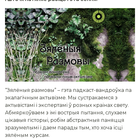
“Зялёныя размовы” – гэта падкаст-вандроўка па
экалагічным актывізме. Мы сустракаемся з
актывістамі і экспертамі ў розных краінах свету.
Абмяркоўваем з імі вострыя пытання, слухаем
цікавыя гісторыі, робім абстрактныя паняцця
зразумелымі і даем парады тым, хто хоча ісці
зялёным курсам.