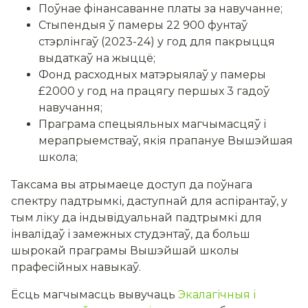
Поўнае фінансаванне платы за навучанне;
Стыпендыя ў памеры 22 900 фунтаў
стэрлінгаў (2023-24) у год для пакрыцця
выдаткаў на жыццё;
Фонд расходных матэрыялаў у памеры
£2000 у год на працягу першых 3 гадоў
навучання;
Праграма спецыяльных магчымасцяў і
мерапрыемстваў, якія прапануе Вышэйшая
школа;
Таксама вы атрымаеце доступ да поўнага
спектру падтрымкі, даступнай для аспірантаў, у
тым ліку да індывідуальнай падтрымкі для
інвалідаў і замежных студэнтаў, да больш
шырокай праграмы Вышэйшай школы
прафесійных навыкаў.
Ёсць магчымасць вывучаць
Экалагічныя і