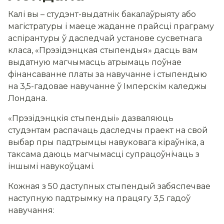
Калі вы – студэнт-выдатнік бакалаўрыяту або
магістратуры і маеце жаданне прайсці праграму
аспірантуры ў даследчай установе сусветнага
класа, «Прэзідэнцкая стыпендыя» дасць вам
выдатную магчымасць атрымаць поўнае
фінансаванне платы за навучанне і стыпендыю
на 3,5-гадовае навучанне ў Імперскім каледжы
Лондана.
«Прэзідэнцкія стыпендыі» дазваляюць
студэнтам распачаць даследчы праект на свой
выбар пры падтрымцы навуковага кіраўніка, а
таксама даюць магчымасці супрацоўнічаць з
іншымі навукоўцамі.
Кожная з 50 даступных стыпендый забяспечвае
наступную падтрымку на працягу 3,5 гадоў
навучання: