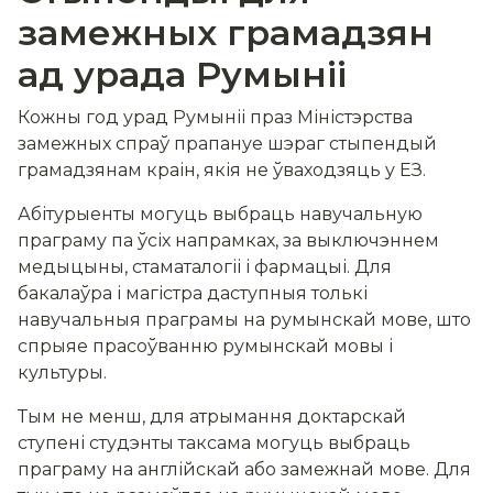
замежных грамадзян
ад урада Румыніі
Кожны год урад Румыніі праз Міністэрства
замежных спраў прапануе шэраг стыпендый
грамадзянам краін, якія не ўваходзяць у ЕЗ.
Абітурыенты могуць выбраць навучальную
праграму па ўсіх напрамках, за выключэннем
медыцыны, стаматалогіі і фармацыі. Для
бакалаўра і магістра даступныя толькі
навучальныя праграмы на румынскай мове, што
спрыяе прасоўванню румынскай мовы і
культуры.
Тым не менш, для атрымання доктарскай
ступені студэнты таксама могуць выбраць
праграму на англійскай або замежнай мове. Для