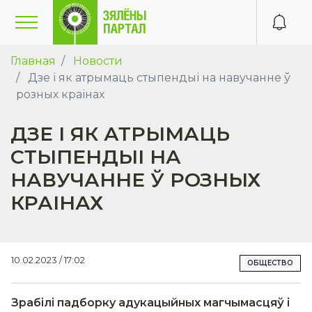
Главная
Новости
Дзе і як атрымаць стыпендыі на навучанне ў
розных краінах
ДЗЕ І ЯК АТРЫМАЦЬ
СТЫПЕНДЫІ НА
НАВУЧАННЕ Ў РОЗНЫХ
КРАІНАХ
10.02.2023 / 17:02
ОБЩЕСТВО
Зрабілі падборку адукацыйных магчымасцяў і