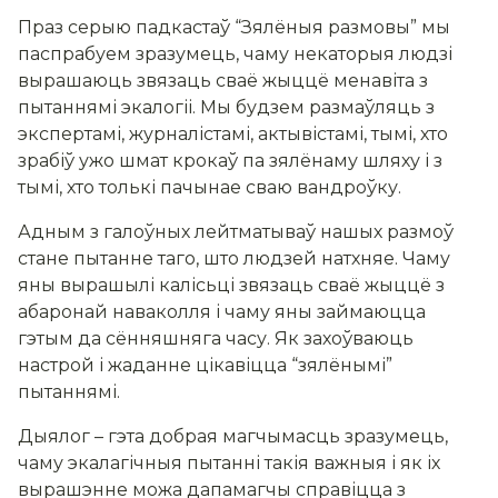
Праз серыю падкастаў “Зялёныя размовы” мы
паспрабуем зразумець, чаму некаторыя людзі
вырашаюць звязаць сваё жыццё менавіта з
пытаннямі экалогіі. Мы будзем размаўляць з
экспертамі, журналістамі, актывістамі, тымі, хто
зрабіў ужо шмат крокаў па зялёнаму шляху і з
тымі, хто толькі пачынае сваю вандроўку.
Адным з галоўных лейтматываў нашых размоў
стане пытанне таго, што людзей натхняе. Чаму
яны вырашылі калісьці звязаць сваё жыццё з
абаронай наваколля і чаму яны займаюцца
гэтым да сённяшняга часу. Як захоўваюць
настрой і жаданне цікавіцца “зялёнымі”
пытаннямі.
Дыялог – гэта добрая магчымасць зразумець,
чаму экалагічныя пытанні такія важныя і як іх
вырашэнне можа дапамагчы справіцца з