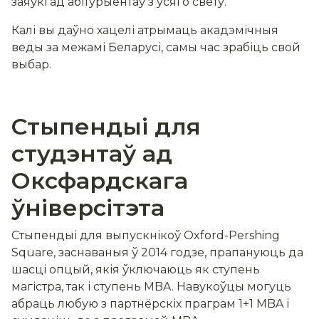
заяўкі ад абітурыентаў з усяго свету.
Калі вы даўно хацелі атрымаць акадэмічныя
веды за межамі Беларусі, самы час зрабіць свой
выбар.
Стыпендыі для
студэнтаў ад
Оксфардскага
ўніверсітэта
Стыпендыі для выпускнікоў Oxford-Pershing
Square, заснаваныя ў 2014 годзе, прапануюць да
шасці опцый, якія ўключаюць як ступень
магістра, так і ступень MBA. Навукоўцы могуць
абраць любую з партнёрскіх праграм 1+1 MBA і