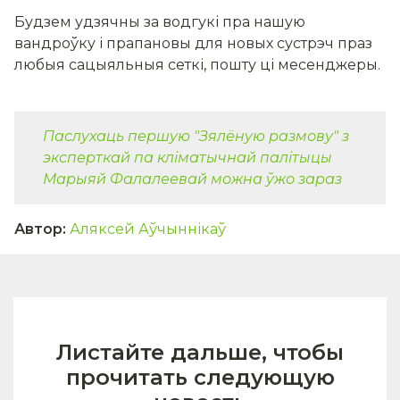
Будзем удзячны за водгукі пра нашую
вандроўку і прапановы для новых сустрэч праз
любыя сацыяльныя сеткі, пошту ці месенджеры.
Паслухаць першую "Зялёную размову" з
эксперткай па кліматычнай палітыцы
Марыяй Фалалеевай можна ўжо зараз
Автор
:
Аляксей Аўчыннікаў
Листайте дальше, чтобы
прочитать следующую