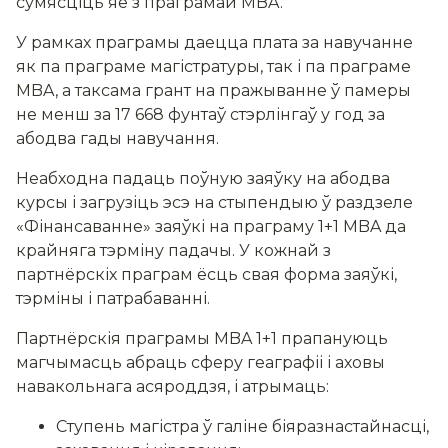
сумясціць яе з праграмай MBA.
У рамках праграмы даецца плата за навучанне
як па праграме магістратуры, так і па праграме
MBA, а таксама грант на пражыванне ў памеры
не менш за 17 668 фунтаў стэрлінгаў у год за
абодва гады навучання.
Неабходна падаць поўную заяўку на абодва
курсы і загрузіць эсэ на стыпендыю ў раздзеле
«Фінансаванне» заяўкі на праграму 1+1 MBA да
крайняга тэрміну падачы. У кожнай з
партнёрскіх праграм ёсць свая форма заяўкі,
тэрміны і патрабаванні.
Партнёрскія праграмы MBA 1+1 прапануюць
магчымасць абраць сферу геаграфіі і аховы
навакольнага асяроддзя, і атрымаць:
Ступень магістра ў галіне біяразнастайнасці,