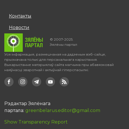
Контакты
Новости
© 2007-2025.
Зялёны партал
Уся інфармацыя, размешчаная на дадзеным вэб-сайце,
прызначана толькі для персанальнага карыстання.
Выкарыстанне матэрыялаў сайта магчыма пры абавязковай
наяўнасці зваротнай і актыўнай гіперспасылкі.
Рэдактар Зялёнага
партала:
greenbelarus.editor@gmail.com
Show Transparency Report