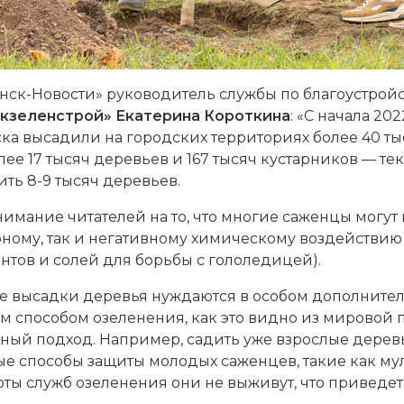
нск-Новости» руководитель службы по благоустрой
кзеленстрой»
Екатерина Короткина
: «С начала 20
ска высадили на городских территориях более 40 т
олее 17 тысяч деревьев и 167 тысяч кустарников — т
ть 8-9 тысяч деревьев.
имание читателей на то, что многие саженцы могут 
ому, так и негативному химическому воздействию (
нтов и солей для борьбы с гололедицей).
ле высадки деревья нуждаются в особом дополните
 способом озеленения, как это видно из мировой п
нный подход. Например, садить уже взрослые дерев
е способы защиты молодых саженцев, такие как м
ты служб озеленения они не выживут, что приведет