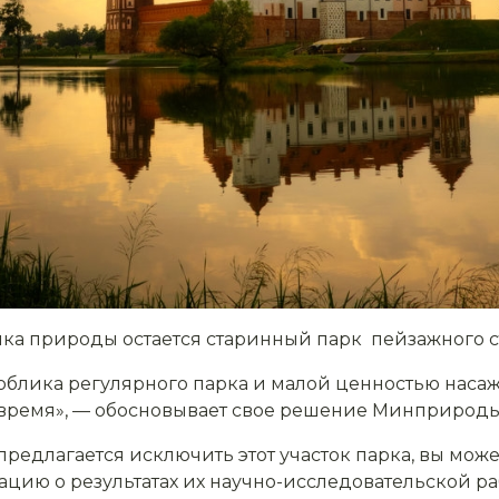
ика природы остается старинный парк пейзажного с
о облика регулярного парка и малой ценностью нас
 время», — обосновывает свое решение Минприроды
предлагается исключить этот участок парка, вы мо
ию о результатах их научно-исследовательской ра