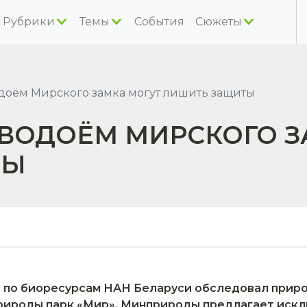
Рубрики
Темы
События
Сюжеты
одоём Мирского замка могут лишить защиты
 ВОДОЁМ МИРСКОГО З
ТЫ
р по биоресурсам НАН Беларуси обследовал прир
рироды парк «Мир». Минприроды предлагает искл