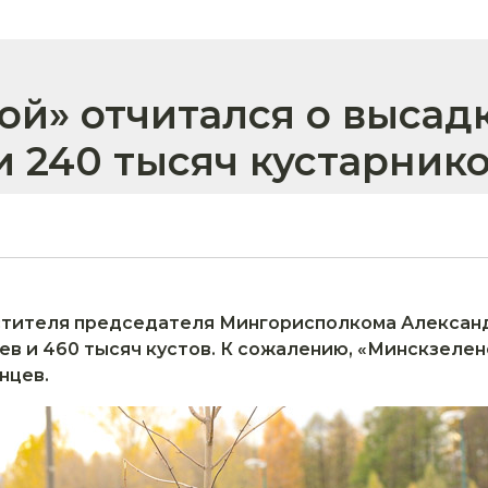
й» отчитался о высад
и 240 тысяч кустарник
местителя председателя Мингорисполкома Алексан
ев и 460 тысяч кустов. К сожалению, «Минскзелен
нцев.