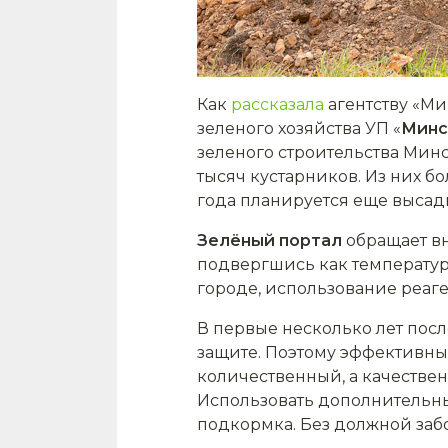
Как
рассказала
агентству «Ми
зеленого хозяйства УП «
Минс
зеленого строительства Мин
тысяч кустарников. Из них б
года планируется еще высади
Зелёный портал
обращает вн
подвергшись как температурн
городе, использование реаге
В первые несколько лет пос
защите. Поэтому эффективным
количественный, а качестве
Использовать дополнительны
подкормка. Без должной забо