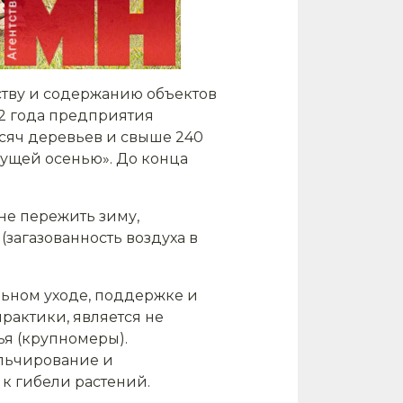
ству и содержанию объектов
22 года предприятия
ысяч деревьев и свыше 240
екущей осенью». До конца
не пережить зиму,
загазованность воздуха в
льном уходе, поддержке и
рактики, является не
ья (крупномеры).
ульчирование и
 к гибели растений.