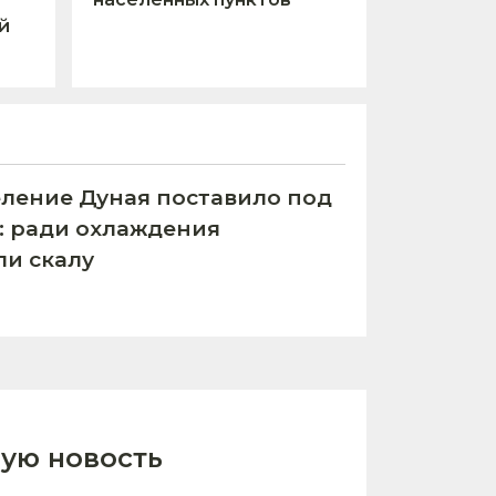
й
ление Дуная поставило под
С: ради охлаждения
ли скалу
ую новость