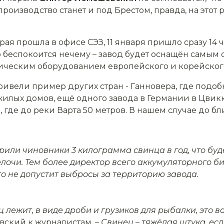
роизводство станет и под Брестом, правда, на этот 
ая прошла в офисе СЭЗ, 11 января пришло сразу 14
то беспокоится нечему – завод будет оснащён самы
ическим оборудованием европейского и корейског
ивели пример других стран - Ганновера, где подоб
жилых домов, ещё одного завода в Германии в Цвикк
 где до реки Варта 50 метров. В нашем случае до 
рили чиновники 3 килограмма свинца в год, что буд
лочи. Тем более директор всего аккумуляторного 
то не допустит выбросы за территорию завода.
ц лежит, в виде дроби и грузиков для рыбалки, это в
вский к журналистам.
– Свинец – тяжёлая штука, ес