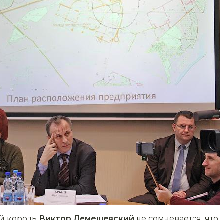
й король
Виктор Лемешевский
не сомневается, что