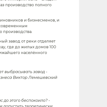
раз производство полного
 чиновников и бизнесменов, и
м современным
о производства.
ный завод от реки отделяет
ау, где до жилых домов 100
ближайшего населённого
ет выбрасывать завод -
бизнеса Виктор Лемешевский
ас до этого беспокоило?
-
ли допустить теоретически,