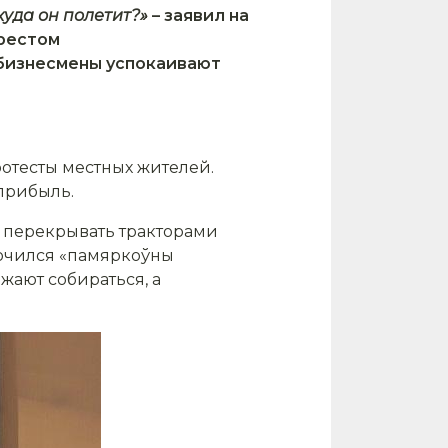
куда он полетит?»
– заявил на
Брестом
 бизнесмены успокаивают
ротесты местных жителей.
 прибыль.
 перекрывать тракторами
ключился «памяркоўны
лжают собираться, а