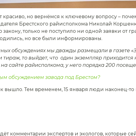
т красиво, но вернёмся к ключевому вопросу – поче
едателя Брестского райисполкома Николай Коршен
закону, только не поступило ни одной заявки от г
одились, но все были информированы.
ых обсуждениях мы дважды размещали в газете «За
 тираж, то выйдет, что один экземпляр приходится н
 сайте райисполкома, у него порядка 200 посеще
ным обсуждением завода под Брестом?
так вышло. Тем временем, 15 января люди наконец-то
дёт комментарии экспертов и экологов, которые сей