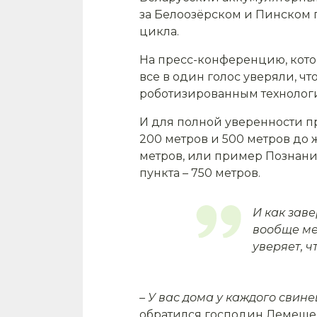
за Белоозёрском и Пинском п
цикла.
На пресс-конференцию, котор
все в один голос уверяли, ч
роботизированным технолог
И для полной уверенности пр
200 метров и 500 метров до 
метров, или пример Познани,
пункта – 750 метров.
И как заве
вообще ме
уверяет, ч
– У вас дома у каждого свине
обратился господин Лемеше