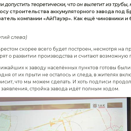
и допустить теоретически, что он вылетит из трубы, 
осу строительства аккумуляторного завода под 
атель компании «АйПауэр». Как ещё чиновники и
тий слева)
естом скорее всего будет построен, несмотря на п
рят о развитии производства и считают возможную
ижайших к заводу населённых пунктов готовы были
годня от их прыти не осталось и следа, в жителях в
ависит, что мы можем сделать. И хоть подписи продо
 заявления, стройка завода идёт полным ходом.