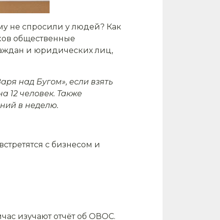
му не спросили у людей? Как
ков общественные
раждан и юридических лиц,
ря над Бугом», если взять
а 12 человек. Также
ний в неделю.
 встретятся с бизнесом и
час изучают отчёт об ОВОС.