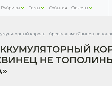
Рубрики
Темы
События
Сюжеты
умуляторный король – брестчанам: «Свинец не топо
АККУМУЛЯТОРНЫЙ КОР
СВИНЕЦ НЕ ТОПОЛИНЫ
А»