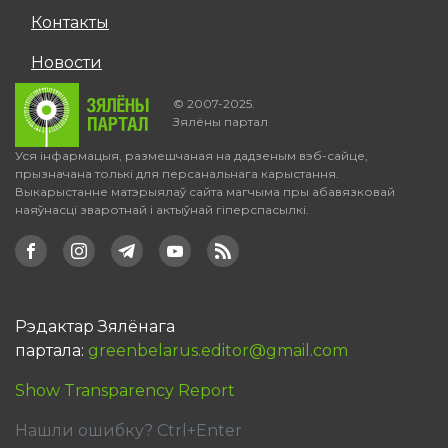
Контакты
Новости
© 2007-2025.
Зялёны партал
Уся інфармацыя, размешчаная на дадзеным вэб-сайце,
прызначана толькі для персанальнага карыстання.
Выкарыстанне матэрыялаў сайта магчыма пры абавязковай
наяўнасці зваротнай і актыўнай гіперспасылкі.
Рэдактар Зялёнага
партала:
greenbelarus.editor@gmail.com
Show Transparency Report
Нашли ошибку? Ctrl+Enter