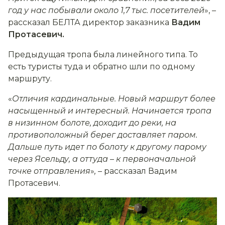
год у нас побывали около 1,7 тыс. посетителей
», –
рассказал БЕЛТА директор заказника
Вадим
Протасевич.
Предыдущая тропа была линейного типа. То
есть туристы туда и обратно шли по одному
маршруту.
«
Отличия кардинальные. Новый маршрут более
насыщенный и интересный. Начинается тропа
в низинном болоте, доходит до реки, на
противоположный берег доставляет паром.
Дальше путь идет по болоту к другому парому
через Ясельду, а оттуда
–
к первоначальной
точке отправления
»
,
– рассказал Вадим
Протасевич.