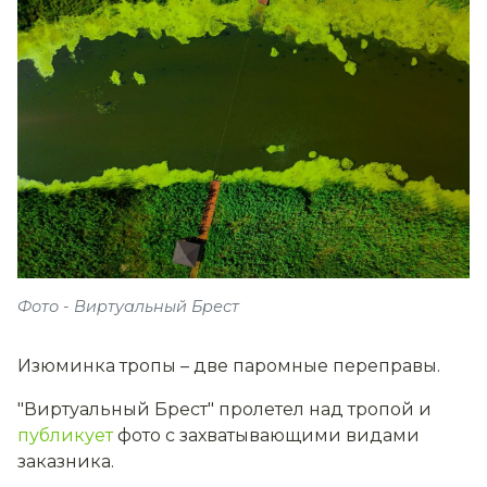
Фото - Виртуальный Брест
Изюминка тропы – две паромные переправы.
"Виртуальный Брест" пролетел над тропой и
публикует
фото с захватывающими видами
заказника.