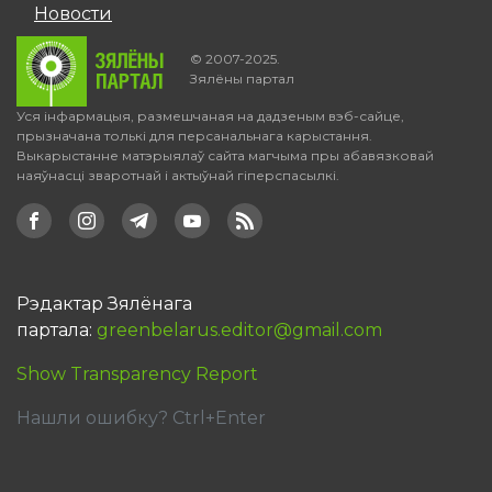
Новости
© 2007-2025.
Зялёны партал
Уся інфармацыя, размешчаная на дадзеным вэб-сайце,
прызначана толькі для персанальнага карыстання.
Выкарыстанне матэрыялаў сайта магчыма пры абавязковай
наяўнасці зваротнай і актыўнай гіперспасылкі.
Рэдактар Зялёнага
партала:
greenbelarus.editor@gmail.com
Show Transparency Report
Нашли ошибку? Ctrl+Enter