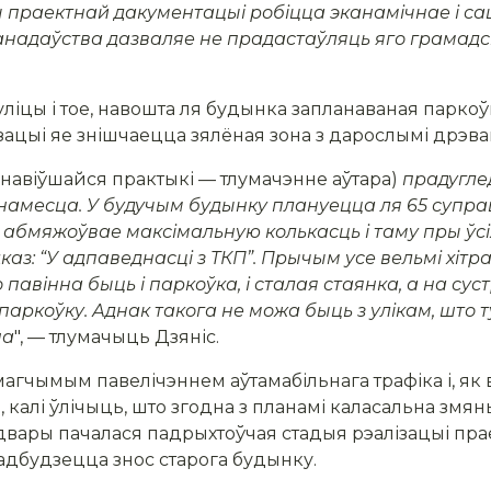
 праектнай дакументацыі робіцца эканамічнае і с
анадаўства дазваляе не прадастаўляць яго грамадс
ліцы і тое, навошта ля будынка запланаваная паркоў
ацыі яе знішчаецца зялёная зона з дарослымі дрэвам
анавіўшайся практыкі — тлумачэнне аўтара)
прадуглед
амесца. У будучым будынку плануецца ля 65 супра
не абмяжоўвае максімальную колькасць і таму пры ўс
дказ:
“У адпаведнасці з ТКП
”. Прычым усе вельмі хітр
 павінна быць і паркоўка
, і
сталая стаянка, а на су
паркоўку. Аднак такога не можа быць з улікам, што т
на
", — тлумачыць Дзяніс.
магчымым павелічэннем аўтамабільнага трафіка і, як
ва, калі ўлічыць, што згодна з планамі каласальна з
 двары пачалася падрыхтоўчая стадыя рэалізацыі пра
ь адбудзецца знос старога будынку.