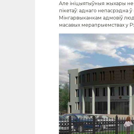
Але ініцыятыўныя жыхары не
пікетаў: аднаго непасрэдна ў
Мінгарвыканкам адмовіў людз
масавых мерапрыемствах у Рэ