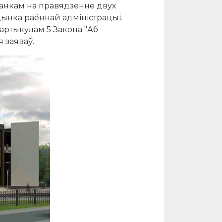
канкам на правядзенне двух
дынка раённай адміністрацыі.
артыкулам 5 Закона "Аб
 заяваў.