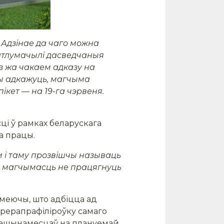
 Адзінае да чаго можна
патлумачылі дасведчаныя
 жа чакаем адказу на
ны адкажуць, магчыма
ікет — на 19-га
чэрвеня.
ці ў рамках беларускага
на працы.
 і таму прозвішчы называць
ра магчымасць не працягнуць
зумеючы, што адбіцца ад
прерапрафіліроўку самаго
 машынамесцаў на плануемай