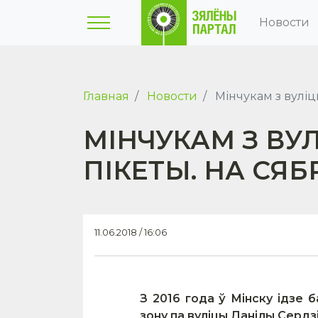
Новости
Главная
Новости
Мінчукам з вуліц
МІНЧУКАМ З ВУ
ПІКЕТЫ. НА СЯ
11.06.2018 / 16:06
З 2016 года ў Мінску ідзе
зону па вуліцы Данілы Сердзі