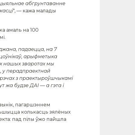
ацыяльнае абгрунтаванне
касці
", — кажа малады
ка амаль на 100
і.
жана, падаецца, на 7
цоўнікаў, арыфметыка
іх нашых зваротах мы
а, у перадпраектнай
стрэчах з праектыроўшчыкамі
ут жа будзе ДАІ — а гэта
і
 вынік, пагаршэннем
мяньшыцца колькасць зялёных
екта: пад пілы ўжо пайшла