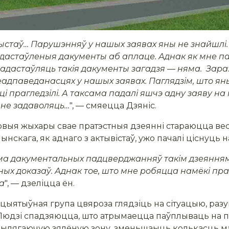
рыстаў… Парушэнняў у нашых заявах яны не знайшлі.
адастаўленыя дакументы аб аплаце. Аднак як мне 
радастаўляць такія дакументы загадзя — няма.
Зараз
еадпаведанасцях у нашых заявах. Паглядзім, што я
 прагледзілі. А таксама падалі яшчэ адну заяву на п
 не задаволяць…
", — смяецца Дзяніс.
овыя жыхары свае пратэстныя дзеянні стараюцца вес
ынскага, як аднаго з актывістаў, ужо пачалі ціснуць 
яма дакументальных падцверджанняў такім дзеянням
тных доказаў. Аднак тое, што мне робяцца намёкі п
а
", — дзеліцца ён.
 ініцыятыўная група цвяроза глядзіць на сітуацыю, ра
 Людзі спадзяюцца, што атрымаецца паўплываць на 
ь прылягаючую зялёную зону, зменьшаыць колькасць