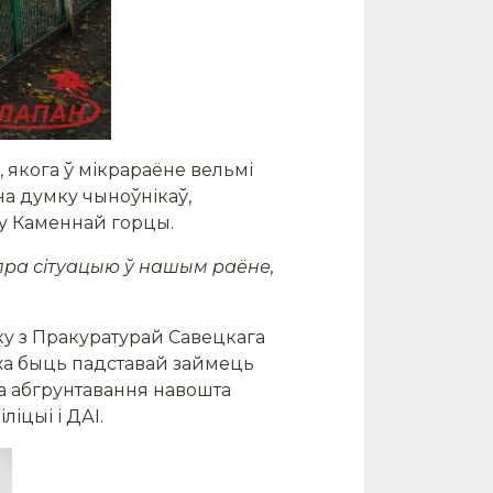
, якога ў мікрараёне вельмі
на думку чыноўнікаў,
 у Каменнай горцы.
 пра сітуацыю ў нашым раёне,
у з Пракуратурай Савецкага
ожа быць падставай займець
а абгрунтавання навошта
іцыі і ДАІ.