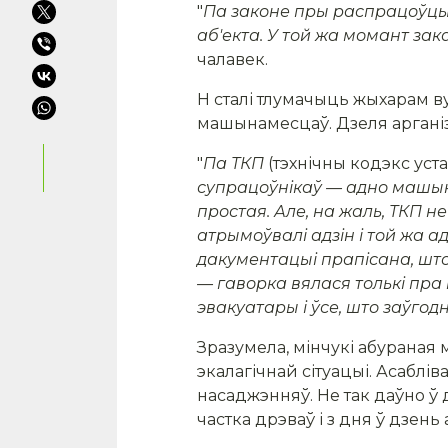
"
Па законе пры распрацоўцы
аб'екта.
У той жа момант зак
чалавек.
Н сталі тлумачыць жыхарам ву
машынамесцаў. Дзеля арганіз
"
Па ТКП
(тэхнічны кодэкс уст
супрацоўнікаў — адно машын
простая. Але, на жаль, ТКП 
атрымоўвалі адзін і той жа а
дакументацыі прапісана, што
— гаворка вялася толькі пра 
эвакуатары і ўсе, што заўгод
Зразумела, мінчукі абураная 
экалагічнай сітуацыі. Асаблі
насаджэнняў. Не так даўно ў
частка дрэваў і з дня ў дзен