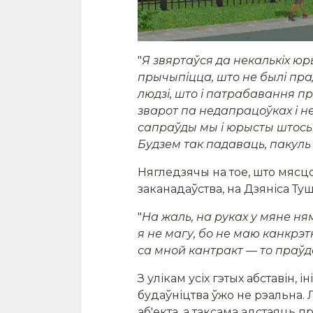
"
Я звяртаўся да некалькіх ю
прычыпіцца, што не былі пр
людзі, што і патрабавання п
зварот па недапрацоўках і н
сапраўды мы і юрысты штосьці
Будзем так падаваць, пакуль
Нягледзячы на тое, што мясц
заканадаўства, на Дзяніса Туш
"
На жаль, на руках у мяне н
я не магу, бо не маю канкрэ
са мной кантракт — то праўд
З улікам усіх гэтых абставін,
будаўніцтва ўжо не рэальна.
аб'екта, а таксама адстаяц