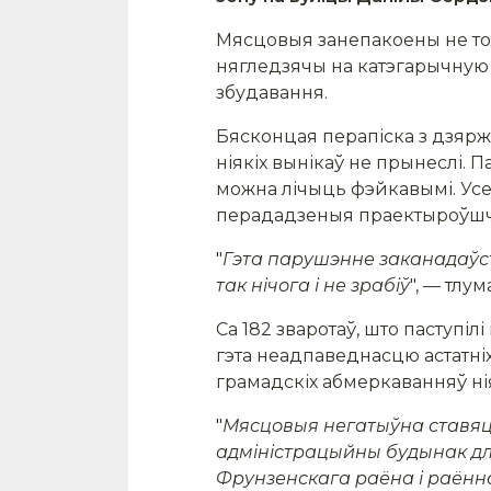
Мясцовыя занепакоены не тол
нягледзячы на катэгарычную 
збудавання.
Бясконцая перапіска з дзяржа
ніякіх вынікаў не прынеслі. П
можна лічыць фэйкавымі. Усе з
перададзеныя праектыроўшчык
"
Гэта парушэнне заканадаўс
так нічога і не зрабіў
", — тлу
Са 182 зваротаў, што паступіл
гэта неадпаведнасцю астатніх
грамадскіх абмеркаванняў ні
"
Мясцовыя негатыўна ставяц
адміністрацыйны будынак для
Фрунзенскага раёна і раённа