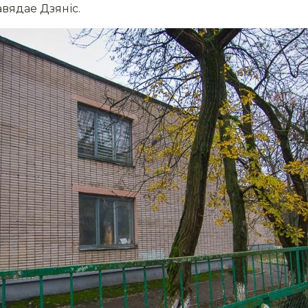
авядае Дзяніс.