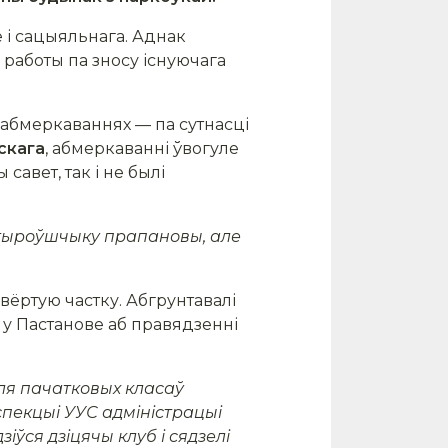
 і сацыяльнага. Аднак
 работы па зносу існуючага
 абмеркаваннях — па сутнасці
скага
, абмеркаванні ўвогуле
савет, так і не былі
тыроўшчыку
прапановы, але
цвёртую частку. Абгрунтавалі
 у Пастанове аб правядзенні
ля пачатковых класаў
спекцыі УУС адміністрацыі
ўся дзіцячы клуб і сядзелі