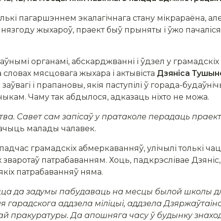
ькі пагаршэннем экалагічнага стану мікрараёна, але
нязгоду жыхароў, праект быў прыняты і ўжо пачаліся
ўнымі органамі, абскарджванні і ўдзел у грамадскіх
а словах мясцовага жыхара і актывіста
Дзяніса Тушын
аўвагі і прапановы, якія паступілі ў горада-будаўнічы 
ам. Чаму так абдылося, адказаць ніхто не можа.
тва.
Савет сам запісаў у пратаколе
перадаць праек
мачыць малады чалавек.
і падчас грамадскіх абмеркаванняў, улічылі толькі ча
 зваротаў патрабаванням. Хоць, падкрэслівае Дзяніс,
якіх патрабаванняў няма.
ца да задумы пабудаваць на месцы былой школы д
 гарадскога аддзела міліцыі, аддзела Дзяржаўтаін
й пракуратуры. Да апошняга часу ў будынку знаходзі