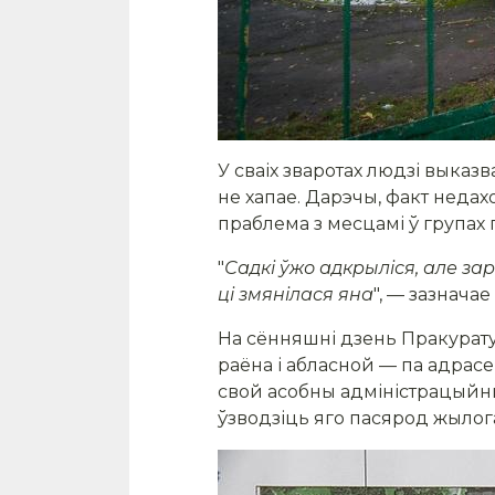
У сваіх зваротах людзі выказ
не хапае. Дарэчы, факт недах
праблема з месцамі ў групах 
"
Садк
і ўжо адкрыліс
я, але з
ці змянілася яна
", — зазнача
На сённяшні дзень Пракурат
раёна і абласной — па адрас
свой асобны адміністрацыйны
ўзводзіць яго пасярод жылога