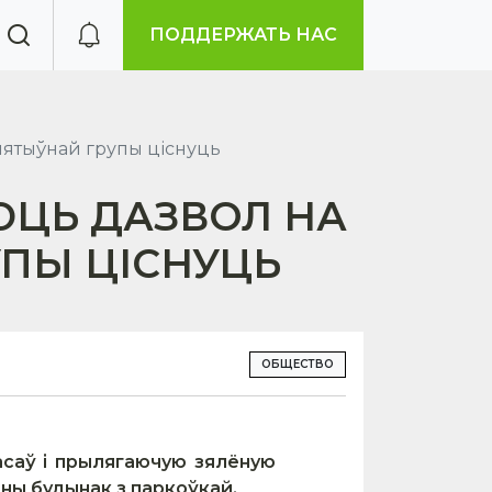
ПОДДЕРЖАТЬ НАС
цыятыўнай групы ціснуць
ЮЦЬ ДАЗВОЛ НА
УПЫ ЦІСНУЦЬ
ОБЩЕСТВО
асаў і прылягаючую зялёную
ыйны будынак з паркоўкай.