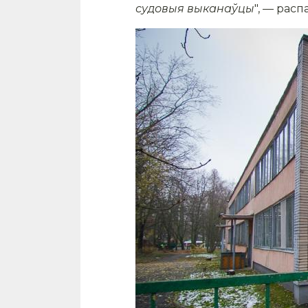
судовыя выканаўцы
", — расп