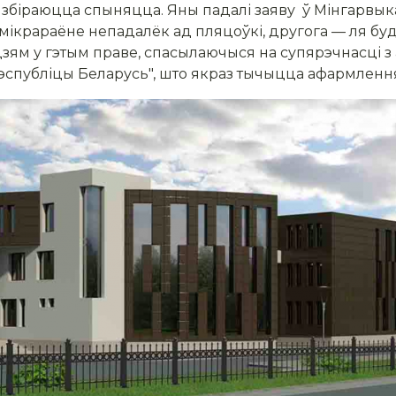
 збіраюцца спыняцца. Яны падалі заяву ў Мінгарвы
 мікрараёне непадалёк ад пляцоўкі, другога — ля бу
ям у гэтым праве, спасылаючыся на супярэчнасці з 
спубліцы Беларусь", што якраз тычыцца афармлення