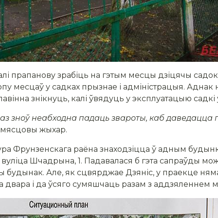
валі прапанову зрабіць на гэтым месцы дзіцячы садок
опу месцаў у садках прызнае і адміністрацыя. Аднак 
павінна знікнуць, калі ўвядуць у эксплуатацыю садкі
араз зноў неабходна падаць звароты, каб даведацца
е мясцовы жыхар.
ура Фрунзенскага раёна знаходзіцца ў адным будынк
е вуліца Шчадрына, 1. Падавалася б гэта сапраўды м
 будынак. Але, як сцвярджае Дзяніс, у праекце ням
 двара і да ўсяго сумяшчаць разам з аддзяленнем міл