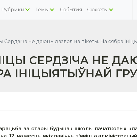
Рубрики
Темы
События
Сюжеты
ы Сердзіча не даюць дазвол на пікеты. На сябра іні
ЛІЦЫ СЕРДЗІЧА НЕ ДА
БРА ІНІЦЫЯТЫЎНАЙ ГР
 барацьба за стары будынак школы пачатковых кл
ча, 12, на месцы якіх павінны з'явіцца адміністрац