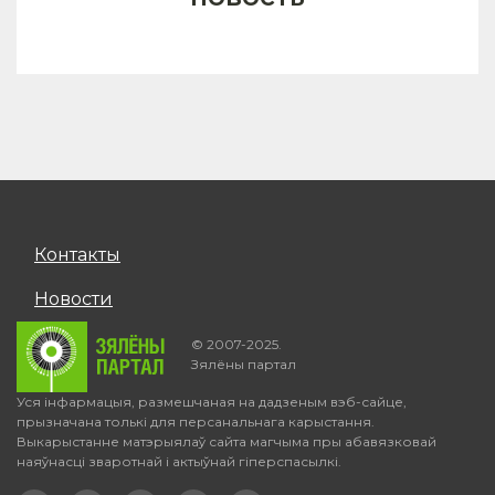
Контакты
Новости
© 2007-2025.
Зялёны партал
Уся інфармацыя, размешчаная на дадзеным вэб-сайце,
прызначана толькі для персанальнага карыстання.
Выкарыстанне матэрыялаў сайта магчыма пры абавязковай
наяўнасці зваротнай і актыўнай гіперспасылкі.